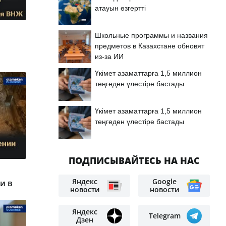
атауын өзгертті
Школьные программы и названия
предметов в Казахстане обновят
из-за ИИ
Үкімет азаматтарға 1,5 миллион
теңгеден үлестіре бастады
Үкімет азаматтарға 1,5 миллион
теңгеден үлестіре бастады
ПОДПИСЫВАЙТЕСЬ НА НАС
Яндекс
Google
и в
новости
новости
Яндекс
Telegram
Дзен