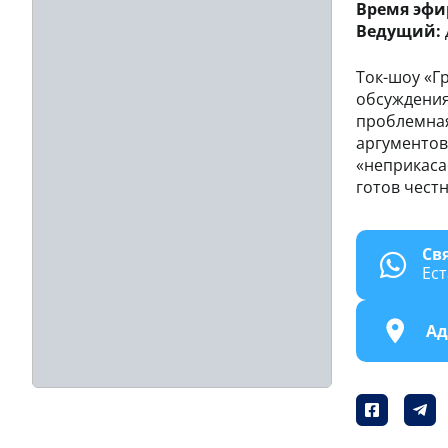
Время эфи
Ведущий:
Ток-шоу «Г
обсуждения
проблемная
аргументов
«неприкаса
готов чест
Св
Ес
Ад