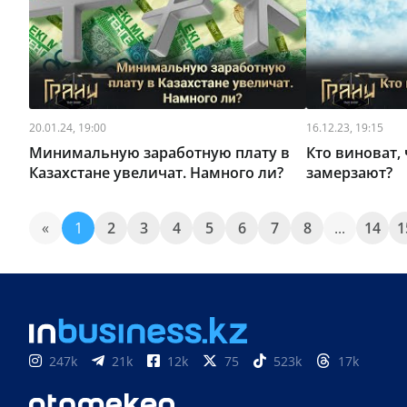
20.01.24, 19:00
16.12.23, 19:15
Минимальную заработную плату в
Кто виноват,
Казахстане увеличат. Намного ли?
замерзают?
«
1
2
3
4
5
6
7
8
...
14
1
247k
21k
12k
75
523k
17k