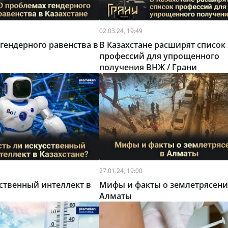
02.03.24, 19:49
гендерного равенства в
В Казахстане расширят список
профессий для упрощенного
получения ВНЖ / Грани
27.01.24, 19:00
сственный интеллект в
Мифы и факты о землетрясени
Алматы