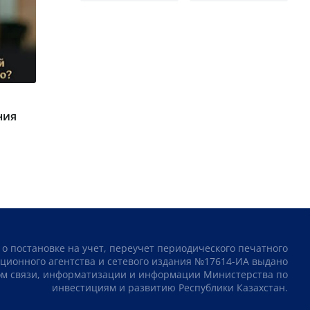
ния
 о постановке на учет, переучет периодического печатного
ционного агентства и сетевого издания №17614-ИА выдано
том связи, информатизации и информации Министерства по
инвестициям и развитию Республики Казахстан.