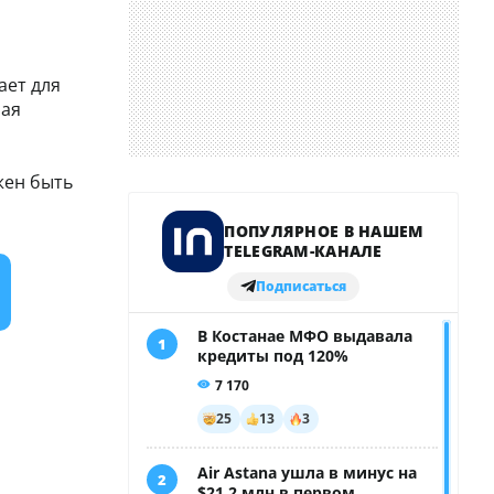
ает для
бая
жен быть