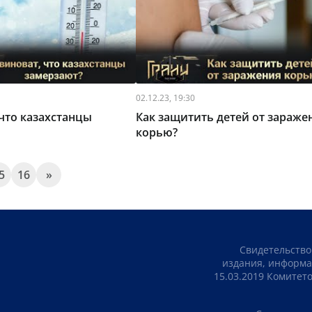
02.12.23, 19:30
 что казахстанцы
Как защитить детей от зараже
корью?
5
16
»
Свидетельство
издания, информа
15.03.2019 Комите