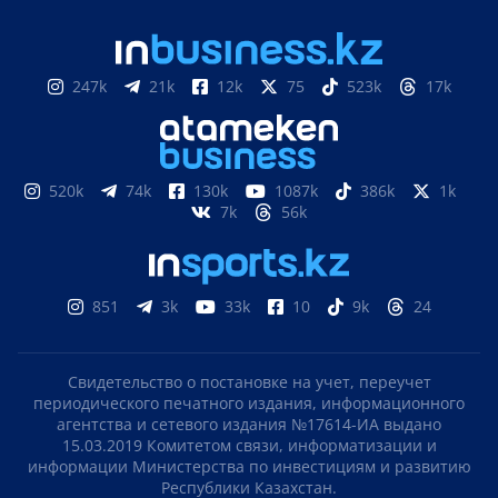
247k
21k
12k
75
523k
17k
520k
74k
130k
1087k
386k
1k
7k
56k
851
3k
33k
10
9k
24
Свидетельство о постановке на учет, переучет
периодического печатного издания, информационного
агентства и сетевого издания №17614-ИА выдано
15.03.2019 Комитетом связи, информатизации и
информации Министерства по инвестициям и развитию
Республики Казахстан.