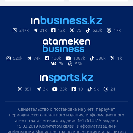
247k
21k
12k
75
523k
17k
520k
74k
130k
1087k
386k
1k
7k
56k
851
3k
33k
10
9k
24
Свидетельство о постановке на учет, переучет
периодического печатного издания, информационного
агентства и сетевого издания №17614-ИА выдано
15.03.2019 Комитетом связи, информатизации и
информации Министерства по инвестициям и развитию