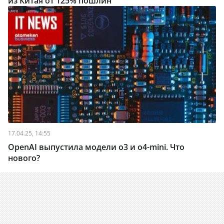
из Китая от 125% пошлин
17.04.25, 14:55
OpenAI выпустила модели о3 и o4-mini. Что
нового?