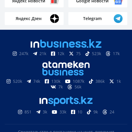
Яндекс новости
Google новости
Яндекс Дзен
Telegram
247k
21k
12k
75
523k
17k
520k
74k
130k
1087k
386k
1k
7k
56k
851
3k
33k
10
9k
24
Свидетельство о постановке на учет, переучет