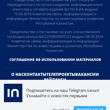
периодического печатного издания, информационного
агентства и сетевого издания №17614-ИА выдано
15.03.2019 Комитетом связи, информатизации и
информации Министерства по инвестициям и развитию
Республики Казахстан.
Свидетельство о постановке на учет отечественного
телерадио канала №KZ23VJB00000123 выдано 08.09.2016
Комитетом связи, информатизации и информации
Министерства по инвестициям и развитию Республики
Казахстан.
СОГЛАШЕНИЕ ОБ ИСПОЛЬЗОВАНИИ МАТЕРИАЛОВ
О НАС
КОНТАКТЫ
ТЕЛЕПРОЕКТЫ
ВАКАНСИИ
РЕЙТИНГИ
Подпишитесь на наш Telegram канал!
Медиахолдинг «Atameken Business»
Узнавайте о новостях первыми
ПОЛИТИКА КОНФИДЕНЦИАЛЬНОСТИ
Не сейчас
ПОДПИСАТЬСЯ