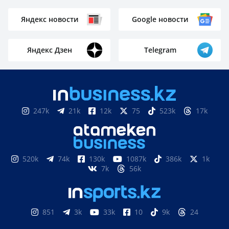
Яндекс новости
Google новости
Яндекс Дзен
Telegram
247k
21k
12k
75
523k
17k
520k
74k
130k
1087k
386k
1k
7k
56k
851
3k
33k
10
9k
24