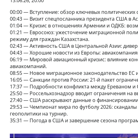
13.06.26, 20:00
00:00 — Вступление: обзор ключевых политических 
00:43 — Визит спецпосланника президента США в Ас
01:04 — Кризис в отношениях Армении и ОДКБ: воз
01:21 — Евросоюз: ужесточение миграционной поли
режиму для граждан Казахстана.
02:43 — Активность США в Центральной Азии: дивер
04:43 — Хорошие новости из Европы: авиакомпания
06:19 — Мировой авиационный кризис: влияние кон
авиакомпаний.
08:55 — Новое миграционное законодательство ЕС и 
16:05 — Санкции против России: 21-й пакет огранич
17:37 — Подробности конфликта между Ереваном и 
25:50 — Россельхознадзор вводит ограничения на в
27:40 — США раскрывают данные о финансировании
29:53 — Чемпионат мира по футболу 2026: скандалы
геополитики на турнир.
35:31 — Погода в США и завершение сезона програ