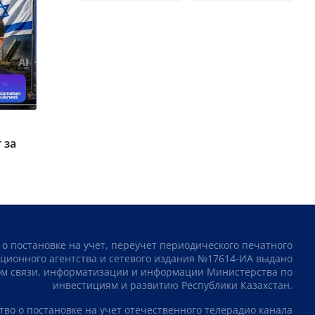
 за
 о постановке на учет, переучет периодического печатного
ционного агентства и сетевого издания №17614-ИА выдано
том связи, информатизации и информации Министерства по
инвестициям и развитию Республики Казахстан.
тво о постановке на учет отечественного телерадио канала