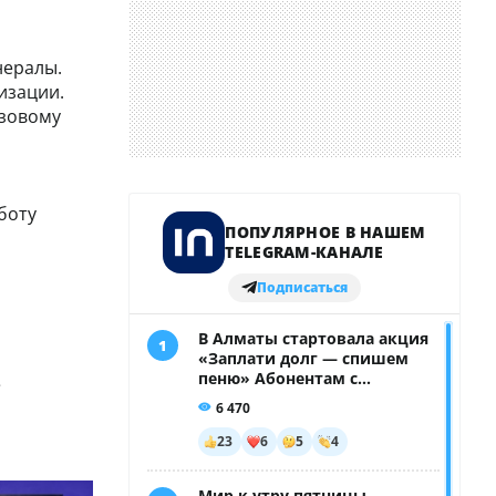
нералы.
изации.
изовому
боту
е