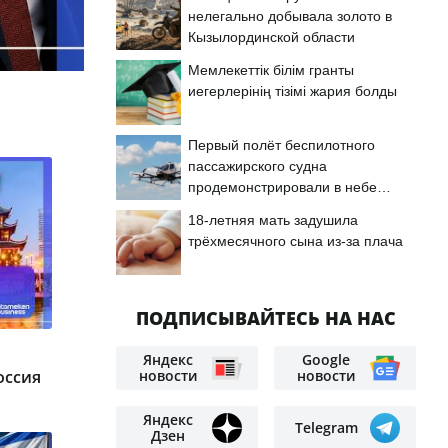
нелегально добывала золото в
Кызылординской области
Мемлекеттік білім гранты
иегерлерінің тізімі жария болды
Первый полёт беспилотного
пассажирского судна
продемонстрировали в небе
Астаны
18-летняя мать задушила
трёхмесячного сына из-за плача
ПОДПИСЫВАЙТЕСЬ НА НАС
Яндекс
Google
оссия
новости
новости
Яндекс
Telegram
Дзен