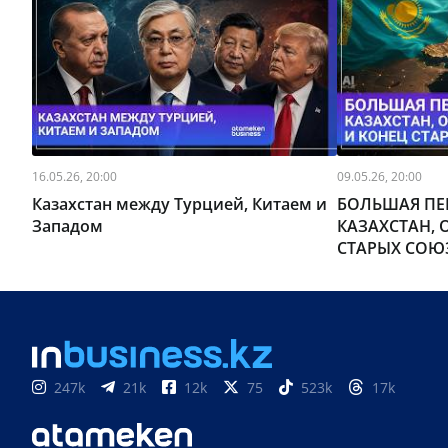
16.05.26, 20:00
09.05.26, 20:00
Казахстан между Турцией, Китаем и
БОЛЬШАЯ ПЕ
Западом
КАЗАХСТАН, 
СТАРЫХ СОЮ
247k
21k
12k
75
523k
17k