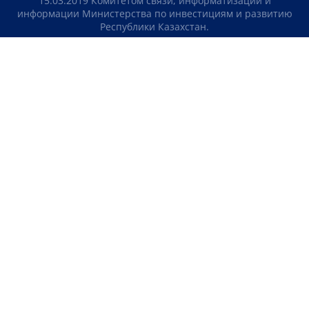
15.03.2019 Комитетом связи, информатизации и
информации Министерства по инвестициям и развитию
Республики Казахстан.
Свидетельство о постановке на учет отечественного
телерадио канала №KZ23VJB00000123 выдано 08.09.2016
Комитетом связи, информатизации и информации
Министерства по инвестициям и развитию Республики
Казахстан.
СОГЛАШЕНИЕ ОБ ИСПОЛЬЗОВАНИИ МАТЕРИАЛОВ
О НАС
КОНТАКТЫ
ТЕЛЕПРОЕКТЫ
ВАКАНСИИ
РЕЙТИНГИ
Медиахолдинг «Atameken Business»
ПОЛИТИКА КОНФИДЕНЦИАЛЬНОСТИ