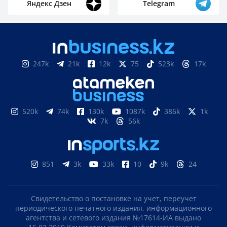
Яндекс Дзен
Telegram
247k
21k
12k
75
523k
17k
520k
74k
130k
1087k
386k
1k
7k
56k
851
3k
33k
10
9k
24
Свидетельство о постановке на учет, переучет
периодического печатного издания, информационного
агентства и сетевого издания №17614-ИА выдано