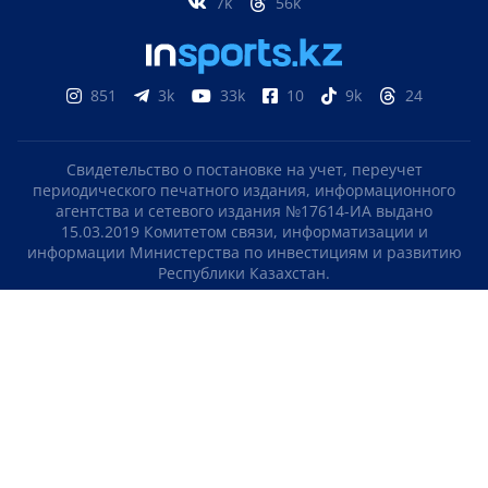
7k
56k
851
3k
33k
10
9k
24
Свидетельство о постановке на учет, переучет
периодического печатного издания, информационного
агентства и сетевого издания №17614-ИА выдано
15.03.2019 Комитетом связи, информатизации и
информации Министерства по инвестициям и развитию
Республики Казахстан.
Свидетельство о постановке на учет отечественного
телерадио канала №KZ23VJB00000123 выдано 08.09.2016
Комитетом связи, информатизации и информации
Министерства по инвестициям и развитию Республики
Казахстан.
СОГЛАШЕНИЕ ОБ ИСПОЛЬЗОВАНИИ МАТЕРИАЛОВ