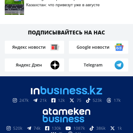
Казахстан: что привезут уже в августе
ПОДПИСЫВАЙТЕСЬ НА НАС
Яндекс новости
Google новости
Яндекс Дзен
Telegram
247k
21k
12k
75
523k
17k
520k
74k
130k
1087k
386k
1k