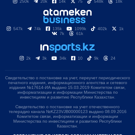
250k
20k
14k
75
548k
18k
547k
74k
135k
1099k
402k
1k
7k
61k
2k
3k
34k
10
9k
24
Свидетельство о постановке на учет, переучет периодического
печатного издания, информационного агентства и сетевого
издания №17614-ИА выдано 15.03.2019 Комитетом связи,
информатизации и информации Министерства по
инвестициям и развитию Республики Казахстан.
Свидетельство о постановке на учет отечественного
телерадио канала №KZ23VJB00000123 выдано 08.09.2016
Комитетом связи, информатизации и информации
Министерства по инвестициям и развитию Республики
Казахстан.