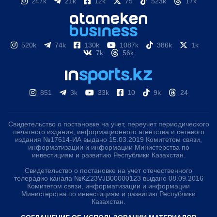
247k
21k
12k
75
523k
17k
520k
74k
130k
1087k
386k
1k
7k
56k
851
3k
33k
10
9k
24
Свидетельство о постановке на учет, переучет периодического
печатного издания, информационного агентства и сетевого
издания №17614-ИА выдано 15.03.2019 Комитетом связи,
информатизации и информации Министерства по
инвестициям и развитию Республики Казахстан.
Свидетельство о постановке на учет отечественного
телерадио канала №KZ23VJB00000123 выдано 08.09.2016
Комитетом связи, информатизации и информации
Министерства по инвестициям и развитию Республики
Казахстан.