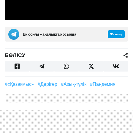
Ең соңғы жаңалықтар осында
Жазылу
БӨЛІСУ
#«Қазақмыс»
#дәрігер
#азық-түлік
#пандемия