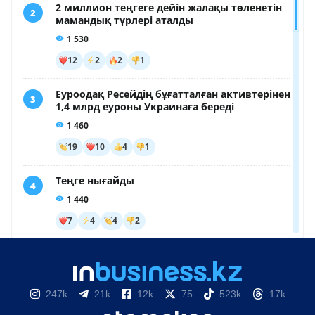
247k
21k
12k
75
523k
17k