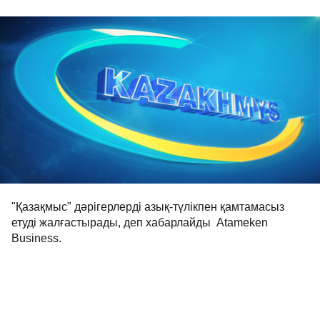
"Қазақмыс" дәрігерлерді азық-түлікпен қамтамасыз
етуді жалғастырады, деп хабарлайды Аtameken
Business.