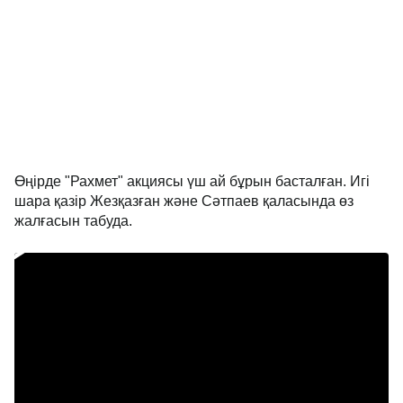
Өңірде "Рахмет" акциясы үш ай бұрын басталған. Игі
шара қазір Жезқазған және Сәтпаев қаласында өз
жалғасын табуда.