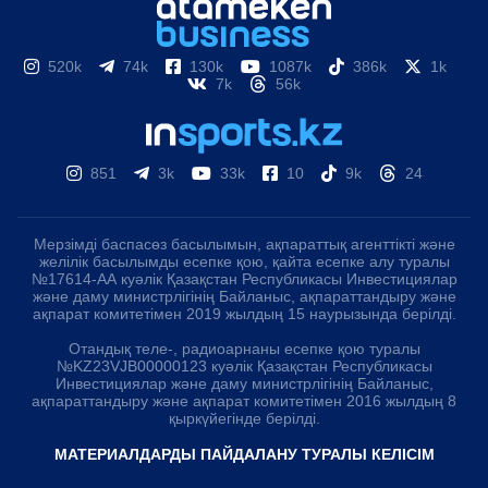
520k
74k
130k
1087k
386k
1k
7k
56k
851
3k
33k
10
9k
24
Мерзімді баспасөз басылымын, ақпараттық агенттікті және
желілік басылымды есепке қою, қайта есепке алу туралы
№17614-АА куәлік Қазақстан Республикасы Инвестициялар
және даму министрлігінің Байланыс, ақпараттандыру және
ақпарат комитетімен 2019 жылдың 15 наурызында берілді.
Отандық теле-, радиоарнаны есепке қою туралы
№KZ23VJB00000123 куәлік Қазақстан Республикасы
Инвестициялар және даму министрлігінің Байланыс,
ақпараттандыру және ақпарат комитетімен 2016 жылдың 8
қыркүйегінде берілді.
МАТЕРИАЛДАРДЫ ПАЙДАЛАНУ ТУРАЛЫ КЕЛІСІМ