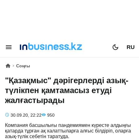
RU
Соңғы
"Қазақмыс" дәрігерлерді азық-
түлікпен қамтамасыз етуді
жалғастырады
30.09.20, 22:22
950
Компания басшылығы пандемиямен күресте алдыңғы
қатарда тұрған ақ халаттыларға алғыс білдіріп, оларға
азық-түлік себетін таратуда.