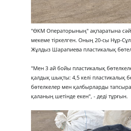
"ӨКМ Операторының" ақпаратына сәй
мекеме тіркелген. Оның 20-сы Нұр-Сұл
Жұлдыз Шарапиева пластикалық бөтелк
"Мен 3 ай бойы пластикалық бөтелкел
қалдық шықты: 4,5 келі пластикалық бө
бөтелкелер мен қалбырларды тапсыр
қаланың шетінде екен", - деді тұрғын.