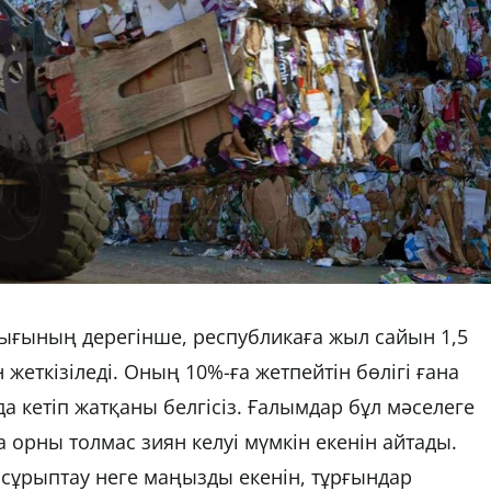
ғының дерегінше, республикаға жыл сайын 1,5
жеткізіледі. Оның 10%-ға жетпейтін бөлігі ғана
да кетіп жатқаны белгісіз. Ғалымдар бұл мәселеге
а орны толмас зиян келуі мүмкін екенін айтады.
і сұрыптау неге маңызды екенін, тұрғындар