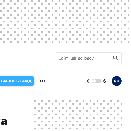
БИЗНЕС-ГАЙД
RU
ға