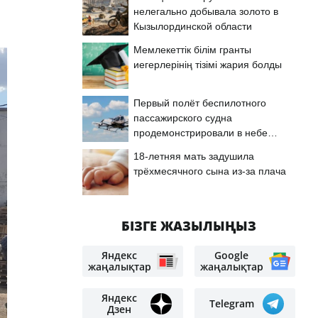
нелегально добывала золото в
Кызылординской области
Мемлекеттік білім гранты
иегерлерінің тізімі жария болды
Первый полёт беспилотного
пассажирского судна
продемонстрировали в небе
Астаны
18-летняя мать задушила
трёхмесячного сына из-за плача
БІЗГЕ ЖАЗЫЛЫҢЫЗ
Яндекс
Google
жаңалықтар
жаңалықтар
Яндекс
Telegram
Дзен