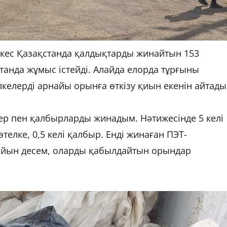
кес Қазақстанда қалдықтарды жинайтын 153
танда жұмыс істейді. Алайда елорда тұрғыны
елерді арнайы орынға өткізу қиын екенін айтады
ер пен қалбырларды жинадым. Нәтижесінде 5 келі
телке, 0,5 келі қалбыр. Енді жинаған ПЭТ-
айын десем, оларды қабылдайтын орындар