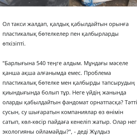
Ол такси жалдап, қалдық қабылдайтын орынға
пластикалық бөтелкелер пен қалбырларды
өткізіпті.
"Барлығына 540 теңге алдым. Мұндағы мәселе
қанша ақша алғанымда емес. Проблема
пластикалық бөтелке мен қалбырды тапсырудың
қиындығында болып тұр. Неге үйдің жанында
оларды қабылдайтын фандомат орнатпасқа? Тәтт
сусын, су шығаратын компаниялар өз өнімін
сатып, көл-көсір пайдаға кенеліп жатыр. Олар нег
экологияны ойламайды?", - деді Жұлдыз