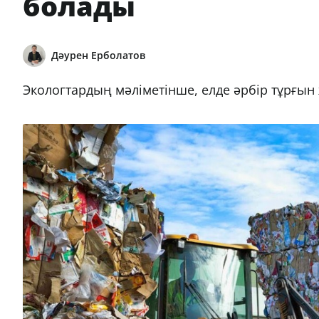
болады
Дәурен Ерболатов
Экологтардың мәліметінше, елде әрбір тұрғын