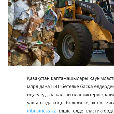
Қазақстан қаптамашылары қауымдасты
млрд дана ПЭТ-бөтелке басқа елдерден 
өңделеді, ал қалған пластиктердің қай
уақытында көңіл бөлінбесе, экологияғ
inbusiness.kz
тілшісі елде пластиктерд