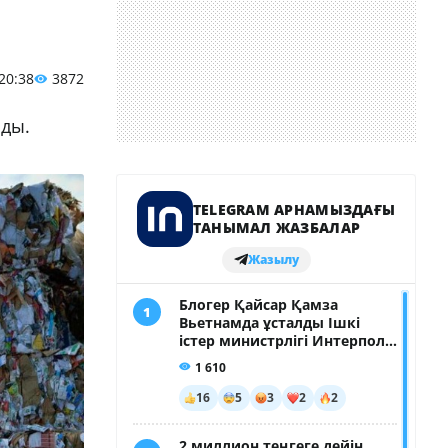
 20:38
3872
йды.