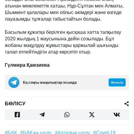
атынан мемлекеттік хатшы, Нұр-Сұлтан мен Алматы,
Шымкент қалалары мен облыс әкімдері және өзгеде
лауазымды тұлғалар табыстайтын болады.
Басылым құжатқа берілген қысқаша хатта талқылау
2020 жылдың 1 маусынына дейін созылады. Бұл
жобаны мақұлдау жұмыстары қаржылай шығынды
талап етпейтіндігін атар көрсетіп отыр.
Гүлмира Қамзиева
Ең соңғы жаңалықтар осында
Жазылу
БӨЛІСУ
#БАҚ
#БАҚ-қа шолу
#апталық шолу
#Covid-19