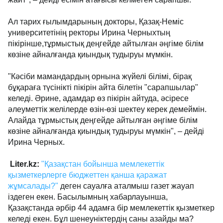
Ал тарих ғылымдарының докторы, Қазақ-Неміс
университетінің ректоры Ирина Черныхтың
пікірінше,тұрмыстық деңгейде айтылған әңгіме білім
көзіне айналғанда қиындық тудыруы мүмкін.
"Кәсіби мамандардың орнына жүйелі білімі, бірақ
бұқараға түсінікті пікірін айта білетін "сарапшылар"
келеді. Әрине, адамдар өз пікірін айтуда, әсіресе
әлеуметтік желілерде өзін-өзі шектеу керек демеймін.
Алайда тұрмыстық деңгейде айтылған әңгіме білім
көзіне айналғанда қиындық тудыруы мүмкін", – дейді
Ирина Черных.
Liter.kz:
"Қазақстан бойынша мемлекеттік
қызметкерлерге бюджеттен қанша қаражат
жұмсалады?"
деген сауалға аталмыш газет жауап
іздеген екен. Басылымның хабарлауынша,
Қазақстанда әрбір 44 адамға бір мемлекеттік қызметкер
келеді екен. Бұл шенеуніктердің саны азайды ма?