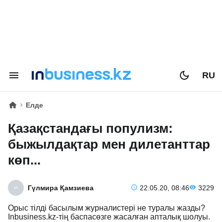
RU
Елде
Қазақстандағы популизм:
быжылдақтар мен дилетанттар
көп...
Гүлмира Қамзиева
22.05.20, 08:46
3229
Орыс тілді басылым журналистері не туралы жазды?
Inbusiness.kz-тің баспасөзге жасалған апталық шолуы.