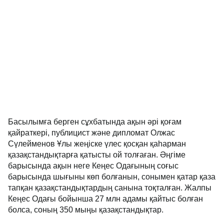
Басылымға берген сұхбатында ақын әрі қоғам
қайраткері, публицист және дипломат Олжас
Сүлейменов Ұлы жеңіске үлес қосқан қаһарман
қазақстандықтарға қатысты ой толғаған. Әңгіме
барысында ақын неге Кеңес Одағының соғыс
барысында шығыны көп болғанын, сонымен қатар қаза
тапқан қазақстандықтардың санына тоқталған. Жалпы
Кеңес Одағы бойынша 27 млн адамы қайтыс болған
болса, соның 350 мыңы қазақстандықтар.