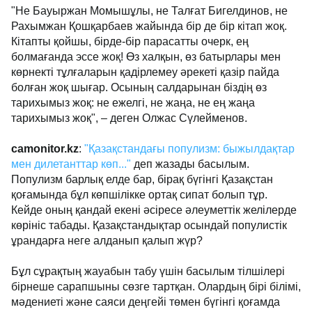
"Не Бауыржан Момышұлы, не Талғат Бигелдинов, не
Рахымжан Қошқарбаев жайында бір де бір кітап жоқ.
Кітапты қойшы, бірде-бір парасатты очерк, ең
болмағанда эссе жоқ! Өз халқын, өз батырлары мен
көрнекті тұлғаларын қадірлемеу әрекеті қазір пайда
болған жоқ шығар. Осының салдарынан біздің өз
тарихымыз жоқ: не ежелгі, не жаңа, не ең жаңа
тарихымыз жоқ", – деген Олжас Сүлейменов.
camonitor.kz
:
"Қазақстандағы популизм: быжылдақтар
мен дилетанттар көп..."
деп жазады басылым.
Популизм барлық елде бар, бірақ бүгінгі Қазақстан
қоғамында бұл көпшілікке ортақ сипат болып тұр.
Кейде оның қандай екені әсіресе әлеуметтік желілерде
көрініс табады. Қазақстандықтар осындай популистік
ұрандарға неге алданып қалып жүр?
Бұл сұрақтың жауабын табу үшін басылым тілшілері
бірнеше сарапшыны сөзге тартқан. Олардың бірі білімі,
мәдениеті және саяси деңгейі төмен бүгінгі қоғамда