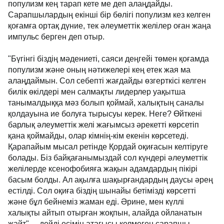
популизм кең тарап кете ме деп алаңдайды.
Сарапшылардың екінші бір бөлігі популизм кез келген
қоғамға ортақ дүние, тек әлеуметтік желілер оған жаңа
импульс берген деп отыр.
"Бүгінгі біздің мәдениеті, саяси деңгейі төмен қоғамда
популизм және оның нәтижелері кең етек жая ма
алаңдаймын. Сол себепті жағдайды өзгерткісі келген
билік өкілдері мен салмақты лидерлер уақытша
танымалдыққа мәз болып қоймай, халықтың саналы
қолдауына ие болуға тырысуы керек. Неге? Өйткені
барлық әлеуметтік желі жағымсыз әрекетті көрсетіп
қана қоймайды, олар кімнің-кім екенін көрсетеді.
Қарапайым мысал ретінде Қордай оқиғасын келтіруге
болады. Біз байқағанымыздай сол күндері әлеуметтік
желілерде ксенофобияға жақын адамдардың пікірі
басым болды. Ал ақылға шақырғандардың даусы әрең
естілді. Сол оқиға біздің шынайы бетімізді көрсетті
және бұл бейнеміз жаман еді. Әрине, мен күллі
халықты айтып отырған жоқпын, алайда ойланатын
жайт", – дейді есімін атағысы келмеген сарапшы.