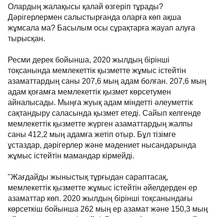
Олардың жалақысы қалай өзгеріп тұрады?
Дәрігерлермен салыстырғанда оларға көп ақша
жұмсала ма? Басылым осы сұрақтарға жауап алуға
тырысқан.
Ресми дерек бойынша, 2020 жылдың бірінші
тоқсанында мемлекеттік қызметте жұмыс істейтін
азаматтардың саны 207,6 мың адам болған. 207,6 мың
адам қоғамға мемлекеттік қызмет көрсетумен
айналысады. Мыңға жуық адам міндетті әлеуметтік
сақтандыру саласында қызмет етеді. Сайып келгенде
мемлекеттік қызметте жүрген азаматтардың жалпы
саны 412,2 мың адамға жетіп отыр. Бұл тізімге
ұстаздар, дәрігерлер және мәдениет нысандарында
жұмыс істейтін мамандар кірмейді.
"Жағдайды жыныстық тұрғыдан сараптасақ,
мемлекеттік қызметте жұмыс істейтін әйелдерден ер
азаматтар көп. 2020 жылдың бірінші тоқсанындағы
көрсеткіш бойынша 262 мың ер азамат және 150,3 мың