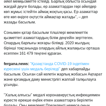
әйел мемқызметте істейді. Барлық облыста осындай
жағдай деуге болады, ер азаматтардан гөрі әйелдер
көп жұмыс істейтін аймақ жоқтың қасы. Ер азаматтар
өте көп өңірге оңтүстік аймақтар жатады", – деп
жазады басылым.
Сонымен қатар басылым тілшілері мемлекеттік
қызметтегі азаматтардың білім деңгейін зерттеген.
Олардың барлығы жоғары білімді. 2020 жылдың
бірінші тоқсанында олардың айлық жалақысы орташа
есеппен 161 479 теңгені құраған.
fergana.news:
"Қазақстанда COVID-19 індетімен
күрескені үшін медаль беріледі"
деп хабарлайды
басылым. Осыған сай келетін жарлық жобасын Ақпарат
және қоғамдық даму министрлігі жаппай талқылауға
ұсынды.
"Халық алғысы" медалі коронавирустық инфекциямен
күресте ерекше еңбек еткен азаматтарға берілетін
болады. Оны мемлекет Президенті немесе оның