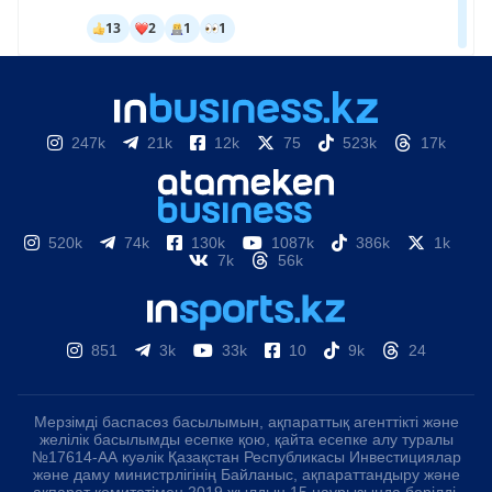
247k
21k
12k
75
523k
17k
520k
74k
130k
1087k
386k
1k
7k
56k
851
3k
33k
10
9k
24
Мерзімді баспасөз басылымын, ақпараттық агенттікті және
желілік басылымды есепке қою, қайта есепке алу туралы
№17614-АА куәлік Қазақстан Республикасы Инвестициялар
және даму министрлігінің Байланыс, ақпараттандыру және