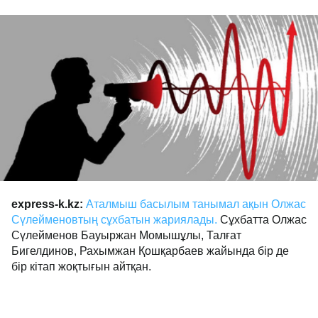
express-k.kz:
Аталмыш басылым танымал ақын Олжас
Сүлейменовтың сұхбатын жариялады.
Сұхбатта Олжас
Сүлейменов Бауыржан Момышұлы, Талғат
Бигелдинов, Рахымжан Қошқарбаев жайында бір де
бір кітап жоқтығын айтқан.