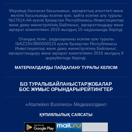
Мерзімді баспасөз басылымын, ақпараттық агенттікті және
желілік басылымды есепке қою, қайта есепке алу туралы
№17614-АА куәлік Қазақстан Республикасы Инвестициялар
және даму министрлігінің Байланыс, ақпараттандыру және
ақпарат комитетімен 2019 жылдың 15 наурызында берілді.
Отандық теле-, радиоарнаны есепке қою туралы
№KZ23VJB00000123 куәлік Қазақстан Республикасы
Инвестициялар және даму министрлігінің Байланыс,
ақпараттандыру және ақпарат комитетімен 2016 жылдың 8
қыркүйегінде берілді.
МАТЕРИАЛДАРДЫ ПАЙДАЛАНУ ТУРАЛЫ КЕЛІСІМ
БІЗ ТУРАЛЫ
БАЙЛАНЫСТАР
ЖОБАЛАР
БОС ЖҰМЫС ОРЫНДАРЫ
РЕЙТИНГТЕР
«Atameken Business» Медиахолдингі
ҚҰПИЯЛЫЛЫҚ САЯСАТЫ