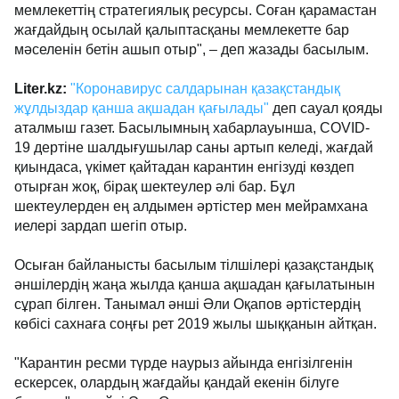
мемлекеттің стратегиялық ресурсы. Соған қарамастан
жағдайдың осылай қалыптасқаны мемлекетте бар
мәселенін бетін ашып отыр", – деп жазады басылым.
Liter.kz:
"Коронавирус салдарынан қазақстандық
жұлдыздар қанша ақшадан қағылады"
деп сауал қояды
аталмыш газет. Басылымның хабарлауынша, СOVID-
19 дертіне шалдығушылар саны артып келеді, жағдай
қиындаса, үкімет қайтадан карантин енгізуді көздеп
отырған жоқ, бірақ шектеулер әлі бар. Бұл
шектеулерден ең алдымен әртістер мен мейрамхана
иелері зардап шегіп отыр.
Осыған байланысты басылым тілшілері қазақстандық
әншілердің жаңа жылда қанша ақшадан қағылатынын
сұрап білген. Танымал әнші Әли Оқапов әртістердің
көбісі сахнаға соңғы рет 2019 жылы шыққанын айтқан.
"Карантин ресми түрде наурыз айында енгізілгенін
ескерсек, олардың жағдайы қандай екенін білуге