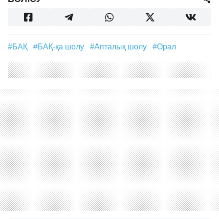
#БАҚ
#БАҚ-қа шолу
#апталық шолу
#Орал