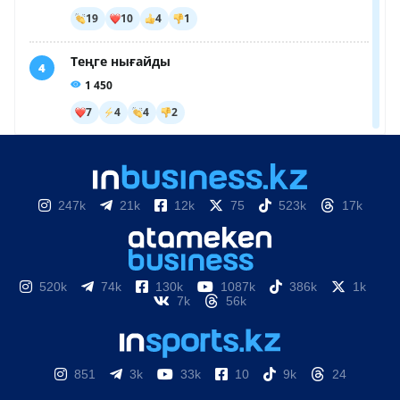
247k
21k
12k
75
523k
17k
520k
74k
130k
1087k
386k
1k
7k
56k
851
3k
33k
10
9k
24