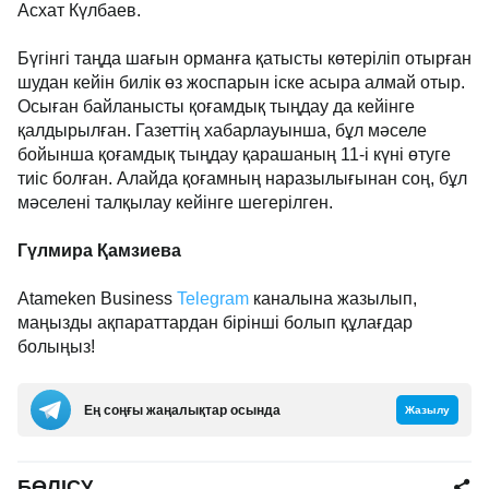
Асхат Күлбаев.
Бүгінгі таңда шағын орманға қатысты көтеріліп отырған
шудан кейін билік өз жоспарын іске асыра алмай отыр.
Осыған байланысты қоғамдық тыңдау да кейінге
қалдырылған. Газеттің хабарлауынша, бұл мәселе
бойынша қоғамдық тыңдау қарашаның 11-і күні өтуге
тиіс болған. Алайда қоғамның наразылығынан соң, бұл
мәселені талқылау кейінге шегерілген.
Гүлмира Қамзиева
Atameken Business
Telegram
каналына жазылып,
маңызды ақпараттардан бірінші болып құлағдар
болыңыз!
Ең соңғы жаңалықтар осында
Жазылу
БӨЛІСУ