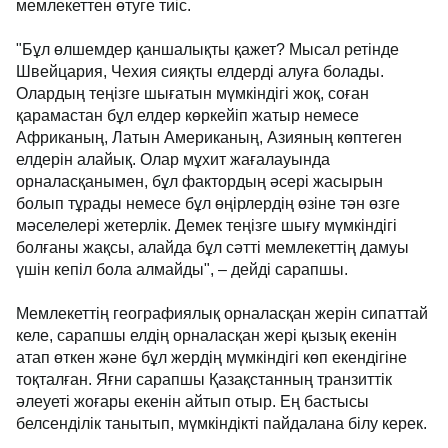
мемлекеттен өтуге тиіс.
"Бұл өлшемдер қаншалықты қажет? Мысал ретінде
Швейцария, Чехия сияқты елдерді алуға болады.
Олардың теңізге шығатын мүмкіндігі жоқ, соған
қарамастан бұл елдер көркейіп жатыр немесе
Африканың, Латын Американың, Азияның көптеген
елдерін алайық. Олар мұхит жағалауында
орналасқанымен, бұл фактордың әсері жасырын
болып тұрады немесе бұл өңірлердің өзіне тән өзге
мәселелері жетерлік. Демек теңізге шығу мүмкіндігі
болғаны жақсы, алайда бұл сәтті мемлекеттің дамуы
үшін кепіл бола алмайды", – дейді сарапшы.
Мемлекеттің географиялық орналасқан жерін сипаттай
келе, сарапшы елдің орналасқан жері қызық екенін
атап өткен және бұл жердің мүмкіндігі көп екендігіне
тоқталған. Яғни сарапшы Қазақстанның транзиттік
әлеуеті жоғары екенін айтып отыр. Ең бастысы
белсенділік танытып, мүмкіндікті пайдалана білу керек.