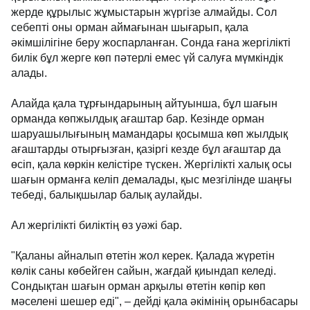
жерде құрылыс жұмыстарын жүргізе алмайды. Сол
себепті оны орман аймағынан шығарып, қала
әкімшілігіне беру жоспарланған. Сонда ғана жергілікті
билік бұл жерге көп пәтерлі емес үй салуға мүмкіндік
алады.
Алайда қала тұрғындарының айтуынша, бұл шағын
орманда көпжылдық ағаштар бар. Кезінде орман
шаруашылығының мамандары қосымша көп жылдық
ағаштарды отырғызған, қазіргі кезде бұл ағаштар да
өсіп, қала көркін келістіре түскен. Жергілікті халық осы
шағын орманға келіп демалады, қыс мезгілінде шаңғы
тебеді, балықшылар балық аулайды.
Ал жергілікті биліктің өз уәжі бар.
"Қаланы айналып өтетін жол керек. Қалада жүретін
көлік саны көбейген сайын, жағдай қиындап келеді.
Сондықтан шағын орман арқылы өтетін көпір көп
мәселені шешер еді", – дейді қала әкімінің орынбасары