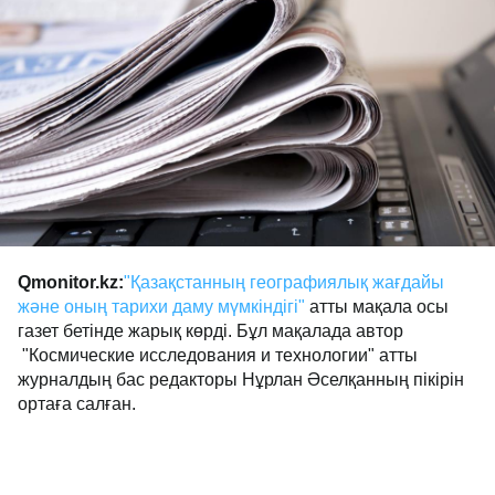
Qmonitor.kz:
"Қазақстанның географиялық жағдайы
және оның тарихи даму мүмкіндігі"
атты мақала осы
газет бетінде жарық көрді. Бұл мақалада автор
"Космические исследования и технологии" атты
журналдың бас редакторы Нұрлан Әселқанның пікірін
ортаға салған.