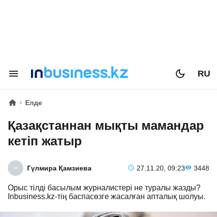
RU
Елде
Қазақстаннан мықты мамандар
кетіп жатыр
Гүлмира Қамзиева
27.11.20, 09:23
3448
Орыс тілді басылым журналистері не туралы жазды?
Inbusiness.kz-тің баспасөзге жасалған апталық шолуы.