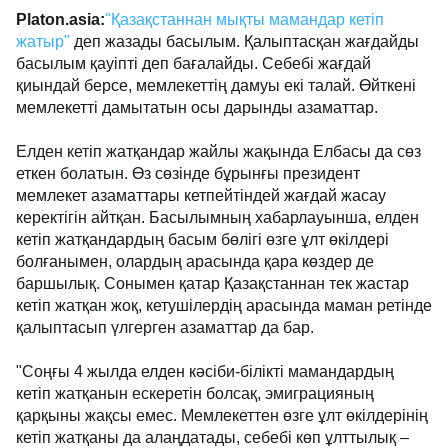
Platon.asia:
"Қазақстаннан мықты мамандар кетіп
жатыр"
деп жазады басылым. Қалыптасқан жағдайды
басылым қауіпті деп бағалайды. Себебі жағдай
қиындай берсе, мемлекеттің дамуы екі талай. Өйткені
мемлекетті дамытатын осы дарынды азаматтар.
Елден кетіп жатқандар жайлы жақында Елбасы да сөз
еткен болатын. Өз сөзінде бұрынғы президент
мемлекет азаматтары кетпейтіндей жағдай жасау
керектігін айтқан. Басылымның хабарлауынша, елден
кетіп жатқандардың басым бөлігі өзге ұлт өкілдері
болғанымен, олардың арасында қара көздер де
баршылық. Сонымен қатар Қазақстаннан тек жастар
кетіп жатқан жоқ, кетушілердің арасында маман ретінде
қалыптасып үлгерген азаматтар да бар.
"Соңғы 4 жылда елден кәсіби-білікті мамандардың
кетіп жатқанын ескеретін болсақ, эмиграцияның
қарқыны жақсы емес. Мемлекеттен өзге ұлт өкілдерінің
кетіп жатқаны да алаңдатады, себебі көп ұлттылық –