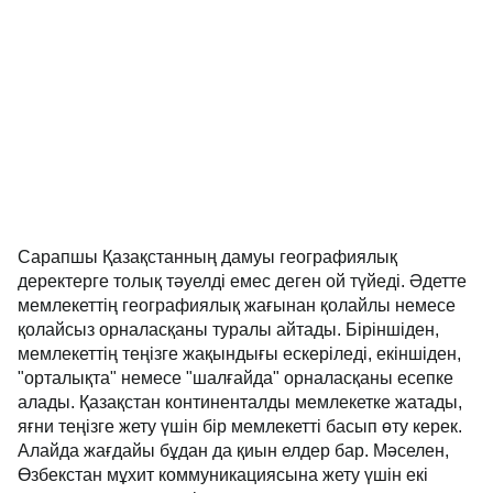
Сарапшы Қазақстанның дамуы географиялық
деректерге толық тәуелді емес деген ой түйеді. Әдетте
мемлекеттің географиялық жағынан қолайлы немесе
қолайсыз орналасқаны туралы айтады. Біріншіден,
мемлекеттің теңізге жақындығы ескеріледі, екіншіден,
"орталықта" немесе "шалғайда" орналасқаны есепке
алады. Қазақстан континенталды мемлекетке жатады,
яғни теңізге жету үшін бір мемлекетті басып өту керек.
Алайда жағдайы бұдан да қиын елдер бар. Мәселен,
Өзбекстан мұхит коммуникациясына жету үшін екі