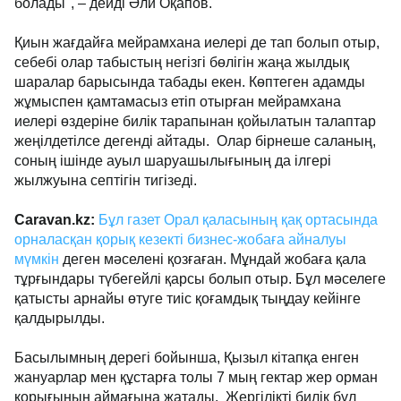
болады", – дейді Әли Оқапов.
Қиын жағдайға мейрамхана иелері де тап болып отыр,
себебі олар табыстың негізгі бөлігін жаңа жылдық
шаралар барысында табады екен. Көптеген адамды
жұмыспен қамтамасыз етіп отырған мейрамхана
иелері өздеріне билік тарапынан қойылатын талаптар
жеңілдетілсе дегенді айтады. Олар бірнеше саланың,
соның ішінде ауыл шаруашылығының да ілгері
жылжуына септігін тигізеді.
Caravan.kz:
Бұл газет Орал қаласының қақ ортасында
орналасқан қорық кезекті бизнес-жобаға айналуы
мүмкін
деген мәселені қозғаған. Мұндай жобаға қала
тұрғындары түбегейлі қарсы болып отыр. Бұл мәселеге
қатысты арнайы өтуге тиіс қоғамдық тыңдау кейінге
қалдырылды.
Басылымның дерегі бойынша, Қызыл кітапқа енген
жануарлар мен құстарға толы 7 мың гектар жер орман
қорығының аймағына жатады. Жергілікті билік бұл