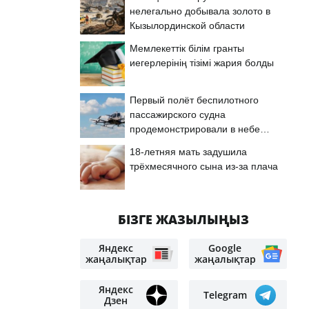
нелегально добывала золото в
Кызылординской области
Мемлекеттік білім гранты
иегерлерінің тізімі жария болды
Первый полёт беспилотного
пассажирского судна
продемонстрировали в небе
Астаны
18-летняя мать задушила
трёхмесячного сына из-за плача
БІЗГЕ ЖАЗЫЛЫҢЫЗ
Яндекс
Google
жаңалықтар
жаңалықтар
Яндекс
Telegram
Дзен