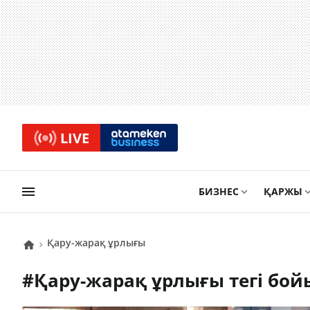
LIVE
БИЗНЕС
ҚАРЖЫ
қару-жарақ ұрлығы
#
қару-жарақ ұрлығы
тегі бо