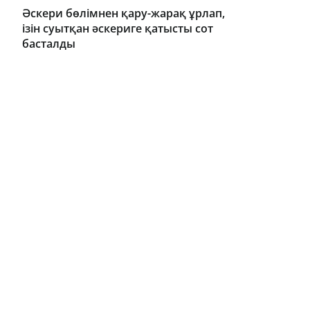
Әскери бөлімнен қару-жарақ ұрлап,
ізін суытқан әскериге қатысты сот
басталды