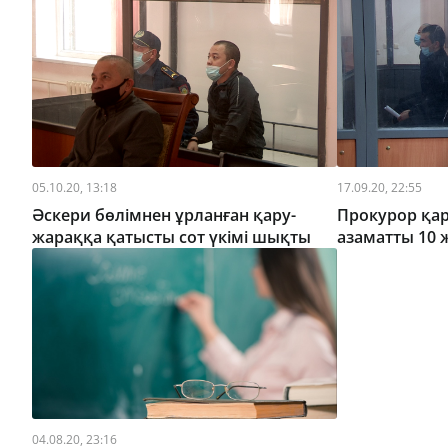
05.10.20, 13:18
17.09.20, 22:55
Әскери бөлімнен ұрланған қару-
Прокурор қар
жараққа қатысты сот үкімі шықты
азаматты 10 
04.08.20, 23:16