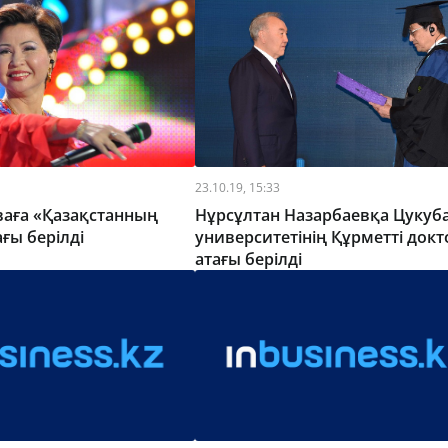
23.10.19, 15:33
ваға «Қазақстанның
Нұрсұлтан Назарбаевқа Цукуб
ағы берілді
университетінің Құрметті док
атағы берілді