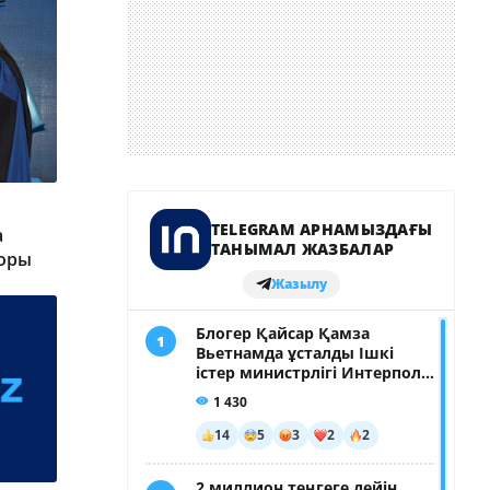
а
торы