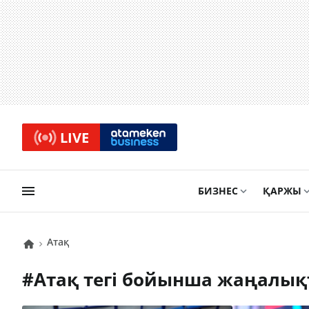
LIVE
БИЗНЕС
ҚАРЖЫ
атақ
#
атақ
тегі бойынша жаңалық