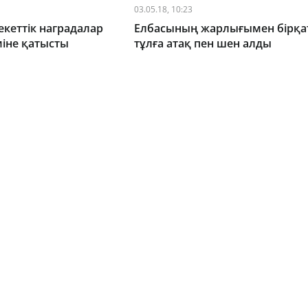
03.05.18, 10:23
кеттік наградалар
Елбасының жарлығымен бірқа
міне қатысты
тұлға атақ пен шен алды