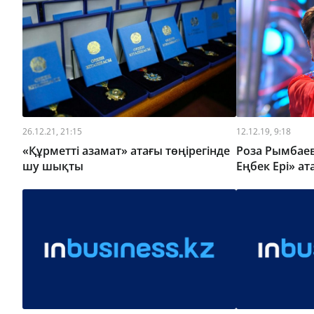
26.12.21, 21:15
12.12.19, 9:18
«Құрметті азамат» атағы төңірегінде
Роза Рымбае
шу шықты
Еңбек Ері» ат