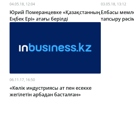
04.05.18, 12:04
03.05.18, 13:12
Юрий Померанцевке «Қазақстанның
Елбасы мемле
Еңбек Ері» атағы берілді
тапсыру рәсі
06.11.17, 16:50
«Көлік индустриясы ат пен есекке
жегілетін арбадан басталған»