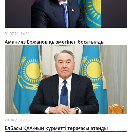
01.07.21, 14:31
Аманияз Ержанов қызметінен босатылды
28.04.21, 17:15
Елбасы ҚХА-ның құрметті төрағасы атанды