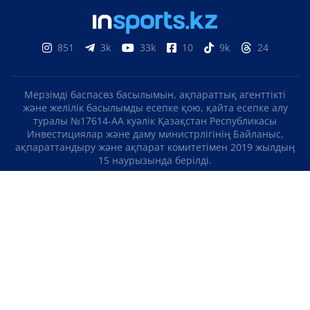
851
3k
33k
10
9k
24
Мерзімді баспасөз басылымын, ақпараттық агенттікті
және желілік басылымды есепке қою, қайта есепке алу
туралы №17614-АА куәлік Қазақстан Республикасы
Инвестициялар және даму министрлігінің Байланыс,
ақпараттандыру және ақпарат комитетімен 2019 жылдың
15 наурызында берілді.
Отандық теле-, радиоарнаны есепке қою туралы
№KZ23VJB00000123 куәлік Қазақстан Республикасы
Инвестициялар және даму министрлігінің Байланыс,
ақпараттандыру және ақпарат комитетімен 2016 жылдың 8
қыркүйегінде берілді.
МАТЕРИАЛДАРДЫ ПАЙДАЛАНУ ТУРАЛЫ КЕЛІСІМ
БІЗ ТУРАЛЫ
БАЙЛАНЫСТАР
ЖОБАЛАР