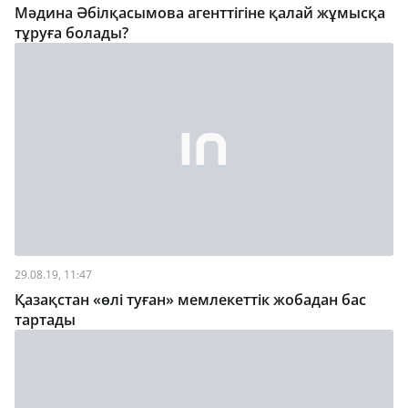
Мәдина Әбілқасымова агенттігіне қалай жұмысқа
тұруға болады?
29.08.19, 11:47
Қазақстан «өлі туған» мемлекеттік жобадан бас
тартады