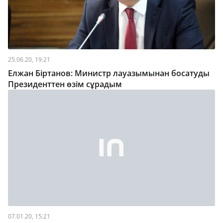
25.06.20, 19:21
Елжан Біртанов: Министр лауазымынан босатуды
Президенттен өзім сұрадым
07.01.20, 15:21