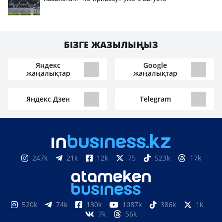
БІЗГЕ ЖАЗЫЛЫҢЫЗ
Яндекс
Google
жаңалықтар
жаңалықтар
Яндекс Дзен
Telegram
247k
21k
12k
75
523k
17k
520k
74k
130k
1087k
386k
1k
7k
56k