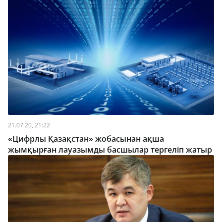
21.07.20, 21:22
«Цифрлы Қазақстан» жобасынан ақша
жымқырған лауазымды басшылар тергеліп жатыр