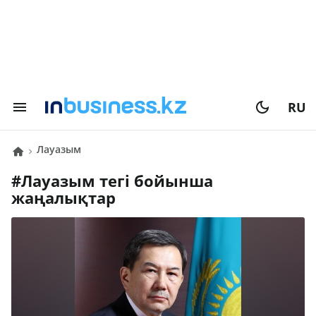
RU
лауазым
#
лауазым
тегі бойынша
жаңалықтар