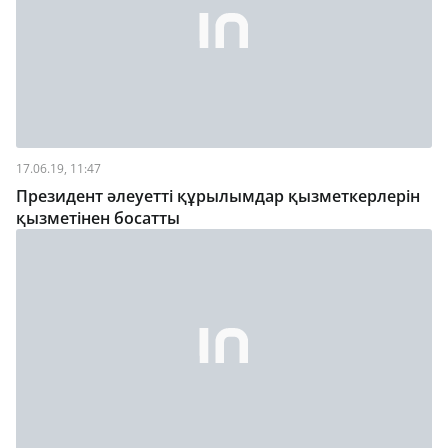
17.06.19, 11:47
Президент әлеуетті құрылымдар қызметкерлерін
қызметінен босатты