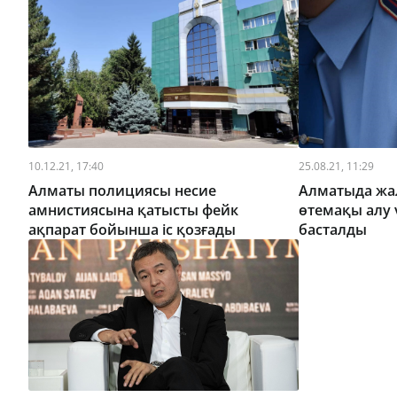
10.12.21, 17:40
25.08.21, 11:29
Алматы полициясы несие
Алматыда жал
амнистиясына қатысты фейк
өтемақы алу 
ақпарат бойынша іс қозғады
басталды