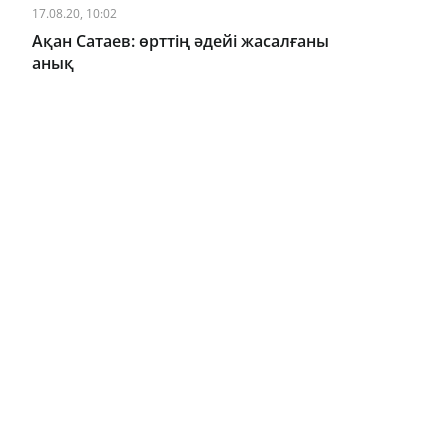
17.08.20, 10:02
Ақан Сатаев: өрттің әдейі жасалғаны
анық