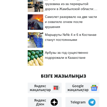
грузовика из-за перекрытой
дороги в Жамбылской области:
подробности
Самолет разорвало на две части
и охватило огнем после
крушения
Маршруты №№ 4 и 6 в Костанае
станут постоянными
Арбузы за год существенно
подорожали в Казахстане
БІЗГЕ ЖАЗЫЛЫҢЫЗ
Яндекс
Google
жаңалықтар
жаңалықтар
Яндекс
Telegram
Дзен