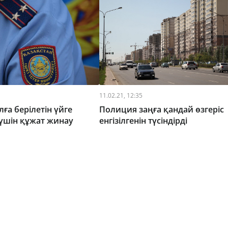
11.02.21, 12:35
ға берілетін үйге
Полиция заңға қандай өзгеріс
үшін құжат жинау
енгізілгенін түсіндірді