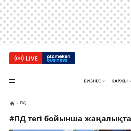
LIVE
БИЗНЕС
ҚАРЖЫ
ПД
#
ПД
тегі бойынша жаңалықт