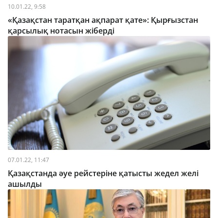
10.01.22, 9:58
«Қазақстан таратқан ақпарат қате»: Қырғызстан
қарсылық нотасын жіберді
07.01.22, 11:47
​Қазақстанда әуе рейстеріне қатысты жедел желі
ашылды