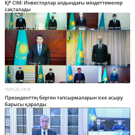
ҚР СІМ: Инвесторлар алдындағы міндеттемелер
сақталады
10.01.22, 14:10
Президенттің берген тапсырмаларын іске асыру
барысы қаралды