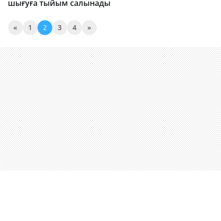
шығуға тыйым салынады
«
1
2
3
4
»