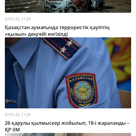
07.01.22, 11:29
Қазақстан аумағында террористік қауіптің
«қызыл» деңгейі енгізілді
07.01.22, 11:20
26 қарулы қылмыскер жойылып, 18-і жараланды –
ҚР ІІМ