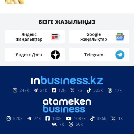
БІЗГЕ ЖАЗЫЛЫҢЫЗ
Яндекс
Google
жаңалықтар
жаңалықтар
Яндекс Дзен
Telegram
247k
21k
12k
75
523k
17k
520k
74k
130k
1087k
386k
1k
7k
56k