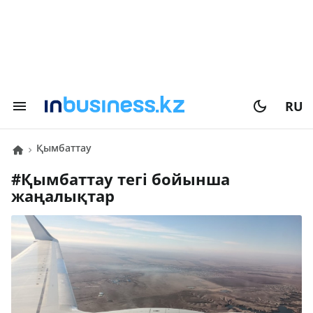
RU
қымбаттау
#
қымбаттау
тегі бойынша
жаңалықтар