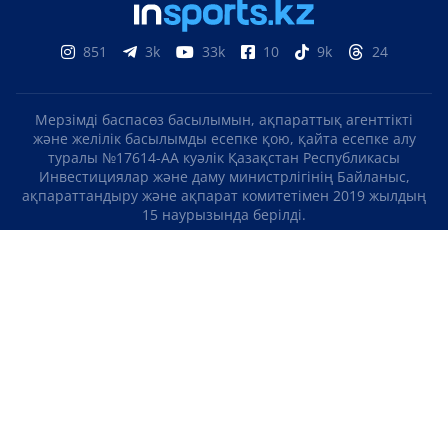
851
3k
33k
10
9k
24
Мерзімді баспасөз басылымын, ақпараттық агенттікті
және желілік басылымды есепке қою, қайта есепке алу
туралы №17614-АА куәлік Қазақстан Республикасы
Инвестициялар және даму министрлігінің Байланыс,
ақпараттандыру және ақпарат комитетімен 2019 жылдың
15 наурызында берілді.
Отандық теле-, радиоарнаны есепке қою туралы
№KZ23VJB00000123 куәлік Қазақстан Республикасы
Инвестициялар және даму министрлігінің Байланыс,
ақпараттандыру және ақпарат комитетімен 2016 жылдың 8
қыркүйегінде берілді.
МАТЕРИАЛДАРДЫ ПАЙДАЛАНУ ТУРАЛЫ КЕЛІСІМ
БІЗ ТУРАЛЫ
БАЙЛАНЫСТАР
ЖОБАЛАР
БОС ЖҰМЫС ОРЫНДАРЫ
РЕЙТИНГТЕР