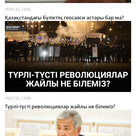
10.01.22, 12:05
Қазақстандағы бүліктің геосаяси астары бар ма?
10.01.22, 12:00
Түрлі-түсті революциялар жайлы не білеміз?