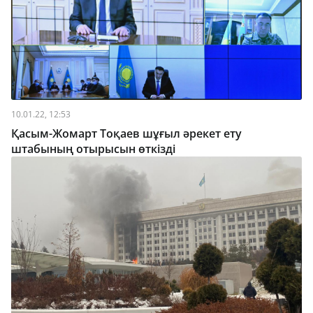
10.01.22, 12:53
Қасым-Жомарт Тоқаев шұғыл әрекет ету
штабының отырысын өткізді