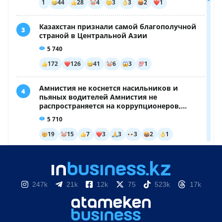
247k
21k
12k
75
523k
17k