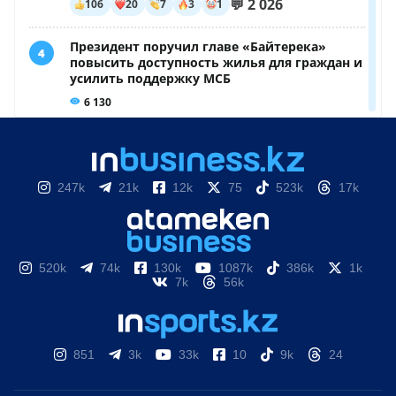
247k
21k
12k
75
523k
17k
520k
74k
130k
1087k
386k
1k
7k
56k
851
3k
33k
10
9k
24