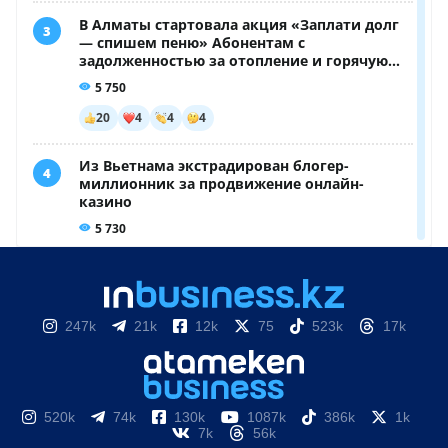
247k
21k
12k
75
523k
17k
520k
74k
130k
1087k
386k
1k
7k
56k