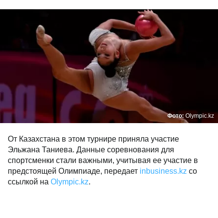
Фото:
Olympic.kz
От Казахстана в этом турнире приняла участие
Эльжана Таниева. Данные соревнования для
спортсменки стали важными, учитывая ее участие в
предстоящей Олимпиаде, передает
inbusiness.kz
со
ссылкой на
Оlympic.kz
.