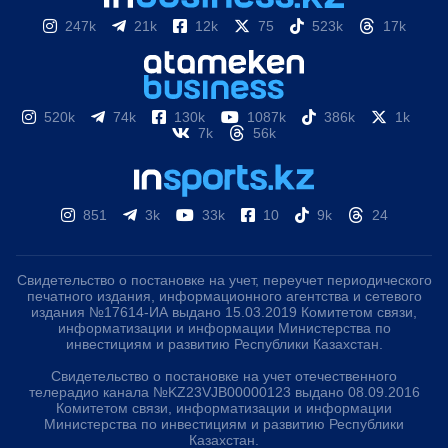
247k
21k
12k
75
523k
17k
520k
74k
130k
1087k
386k
1k
7k
56k
851
3k
33k
10
9k
24
Свидетельство о постановке на учет, переучет периодического
печатного издания, информационного агентства и сетевого
издания №17614-ИА выдано 15.03.2019 Комитетом связи,
информатизации и информации Министерства по
инвестициям и развитию Республики Казахстан.
Свидетельство о постановке на учет отечественного
телерадио канала №KZ23VJB00000123 выдано 08.09.2016
Комитетом связи, информатизации и информации
Министерства по инвестициям и развитию Республики
Казахстан.