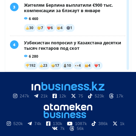
247k
21k
12k
75
523k
17k
520k
74k
130k
1087k
386k
1k
7k
56k