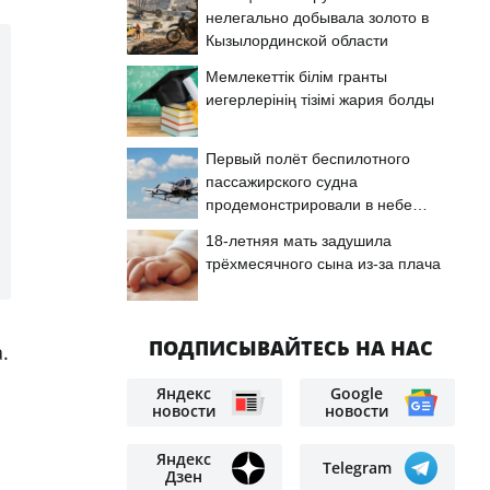
нелегально добывала золото в
Кызылординской области
Мемлекеттік білім гранты
иегерлерінің тізімі жария болды
Первый полёт беспилотного
пассажирского судна
продемонстрировали в небе
Астаны
18-летняя мать задушила
трёхмесячного сына из-за плача
ПОДПИСЫВАЙТЕСЬ НА НАС
.
Яндекс
Google
новости
новости
Яндекс
Telegram
Дзен