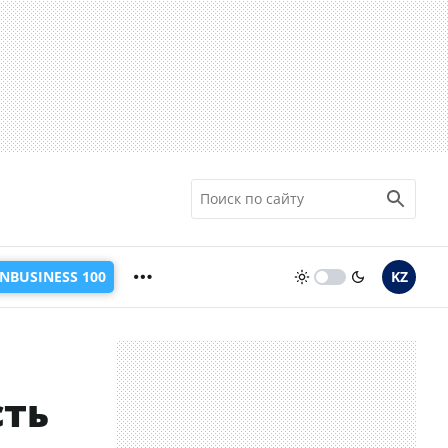
INBUSINESS 100
KZ
сть