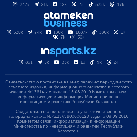
247k
21k
12k
75
523k
17k
520k
74k
130k
1087k
386k
1k
7k
56k
851
3k
33k
10
9k
24
Свидетельство о постановке на учет, переучет периодического
печатного издания, информационного агентства и сетевого
издания №17614-ИА выдано 15.03.2019 Комитетом связи,
информатизации и информации Министерства по
инвестициям и развитию Республики Казахстан.
Свидетельство о постановке на учет отечественного
телерадио канала №KZ23VJB00000123 выдано 08.09.2016
Комитетом связи, информатизации и информации
Министерства по инвестициям и развитию Республики
Казахстан.