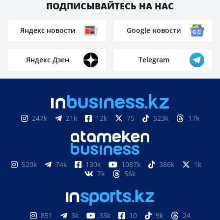
ПОДПИСЫВАЙТЕСЬ НА НАС
Яндекс новости
Google новости
Яндекс Дзен
Telegram
247k
21k
12k
75
523k
17k
520k
74k
130k
1087k
386k
1k
7k
56k
851
3k
33k
10
9k
24