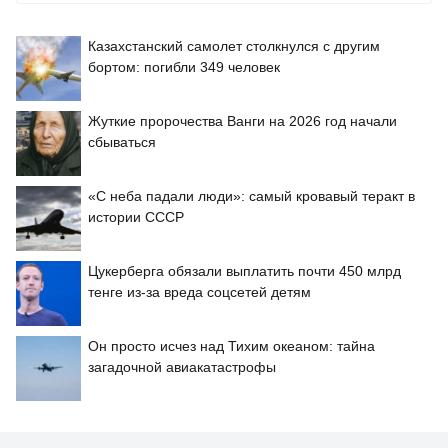
Казахстанский самолет столкнулся с другим
бортом: погибли 349 человек
Жуткие пророчества Ванги на 2026 год начали
сбываться
«С неба падали люди»: самый кровавый теракт в
истории СССР
Цукерберга обязали выплатить почти 450 млрд
тенге из-за вреда соцсетей детям
Он просто исчез над Тихим океаном: тайна
загадочной авиакатастрофы