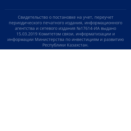
Свидетельство о постановке на учет, переучет
периодического печатного издания, информационного
агентства и сетевого издания №17614-ИА выдано
15.03.2019 Комитетом связи, информатизации и
информации Министерства по инвестициям и развитию
Республики Казахстан.
Свидетельство о постановке на учет отечественного
телерадио канала №KZ23VJB00000123 выдано 08.09.2016
Комитетом связи, информатизации и информации
Министерства по инвестициям и развитию Республики
Казахстан.
СОГЛАШЕНИЕ ОБ ИСПОЛЬЗОВАНИИ МАТЕРИАЛОВ
О НАС
КОНТАКТЫ
ТЕЛЕПРОЕКТЫ
ВАКАНСИИ
РЕЙТИНГИ
Медиахолдинг «Atameken Business»