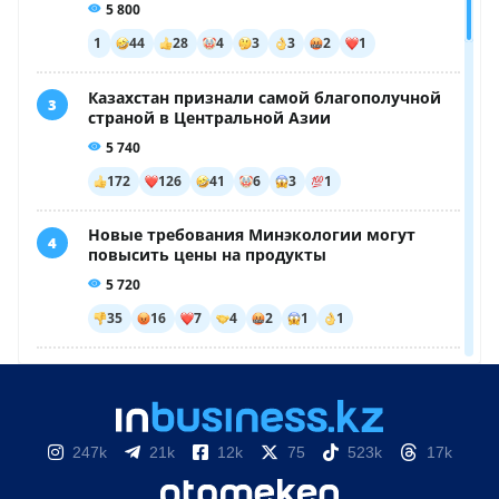
247k
21k
12k
75
523k
17k