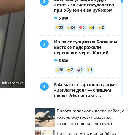
:
inbusiness.kz
Пилота задержали после рейса, а
теперь ему грозит смертная
казнь: что нашли в его сумке
Не спасла: мать и её ребёнок