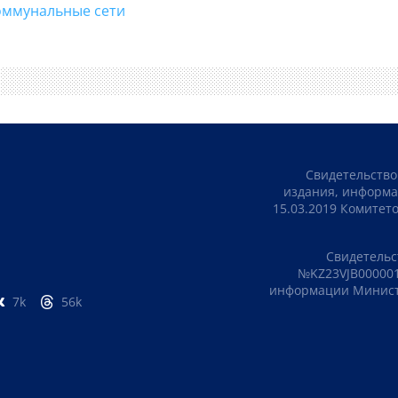
#коммунальные сети
Свидетельство
издания, информа
15.03.2019 Комите
Свидетельс
№KZ23VJB000001
информации Министе
7k
56k