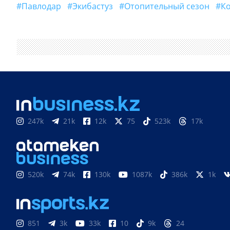
#Павлодар
#Экибастуз
#отопительный сезон
247k
21k
12k
75
523k
17k
520k
74k
130k
1087k
386k
1k
851
3k
33k
10
9k
24