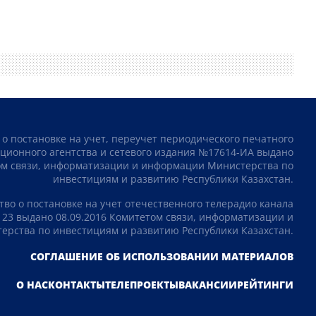
 о постановке на учет, переучет периодического печатного
ционного агентства и сетевого издания №17614-ИА выдано
том связи, информатизации и информации Министерства по
инвестициям и развитию Республики Казахстан.
тво о постановке на учет отечественного телерадио канала
23 выдано 08.09.2016 Комитетом связи, информатизации и
рства по инвестициям и развитию Республики Казахстан.
СОГЛАШЕНИЕ ОБ ИСПОЛЬЗОВАНИИ МАТЕРИАЛОВ
О НАС
КОНТАКТЫ
ТЕЛЕПРОЕКТЫ
ВАКАНСИИ
РЕЙТИНГИ