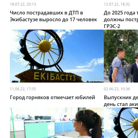
18.07.22, 20:13
12.07.22, 18:32
Число пострадавших в ДТП в
До 2025 года
Экибастузе выросло до 17 человек
должны постр
ГРЭС-2
11.06.22, 17:55
02.06.22, 10:36
Город горняков отмечает юбилей
Выпускник де
день стал ак