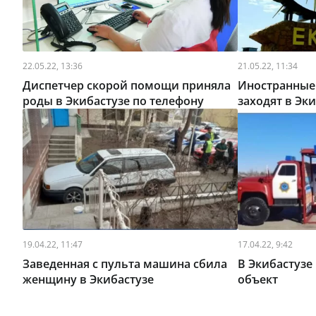
22.05.22, 13:36
21.05.22, 11:34
Диспетчер скорой помощи приняла
Иностранные
роды в Экибастузе по телефону
заходят в Эк
19.04.22, 11:47
17.04.22, 9:42
Заведенная с пульта машина сбила
В Экибастузе
женщину в Экибастузе
объект