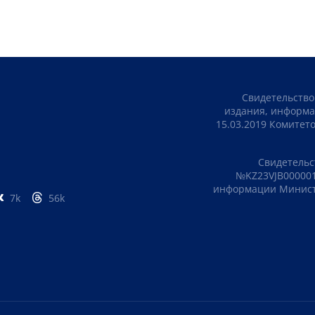
Свидетельство
издания, информа
15.03.2019 Комите
Свидетельс
№KZ23VJB000001
информации Министе
7k
56k