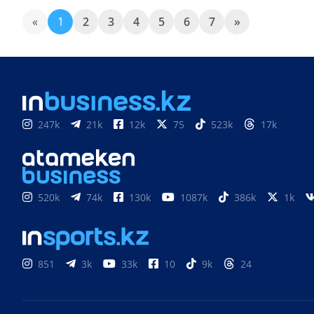
«
1
2
3
4
5
6
7
»
247k
21k
12k
75
523k
17k
520k
74k
130k
1087k
386k
1k
851
3k
33k
10
9k
24