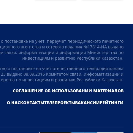
 о постановке на учет, переучет периодического печатного
ционного агентства и сетевого издания №17614-ИА выдано
том связи, информатизации и информации Министерства по
инвестициям и развитию Республики Казахстан.
тво о постановке на учет отечественного телерадио канала
23 выдано 08.09.2016 Комитетом связи, информатизации и
рства по инвестициям и развитию Республики Казахстан.
СОГЛАШЕНИЕ ОБ ИСПОЛЬЗОВАНИИ МАТЕРИАЛОВ
О НАС
КОНТАКТЫ
ТЕЛЕПРОЕКТЫ
ВАКАНСИИ
РЕЙТИНГИ