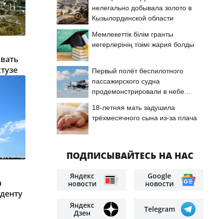
нелегально добывала золото в
Кызылординской области
Мемлекеттік білім гранты
иегерлерінің тізімі жария болды
ивать
тузе
Первый полёт беспилотного
пассажирского судна
продемонстрировали в небе
Астаны
18-летняя мать задушила
трёхмесячного сына из-за плача
ПОДПИСЫВАЙТЕСЬ НА НАС
Яндекс
Google
а
новости
новости
иденту
Яндекс
Telegram
Дзен