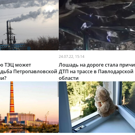
24.07.22, 15:14
ую ТЭЦ может
Лошадь на дороге стала прич
удьба Петропавловской
ДТП на трассе в Павлодарской
ли?
области