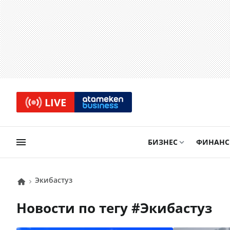
LIVE
БИЗНЕС
ФИНАН
Экибастуз
Новости по тегу #
Экибастуз