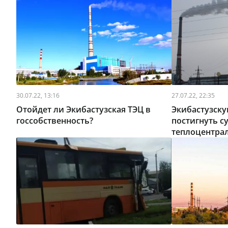
30.07.22, 13:16
27.07.22, 22:35
Отойдет ли Экибастузская ТЭЦ в
Экибастузск
госсобственность?
постигнуть с
теплоцентра