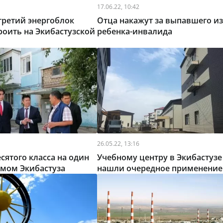
17.06.22, 10:42
 третий энергоблок
Отца накажут за выпавшего из
оить на Экибастузской
ребенка-инвалида
26.05.22, 13:16
сятого класса на один
Учебному центру в Экибастузе
имом Экибастуза
нашли очередное применение