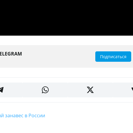
TELEGRAM
Подписаться
ный занавес в России