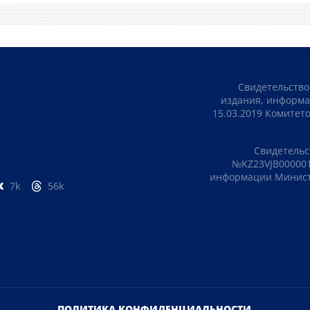
Свидетельство
издания, информа
15.03.2019 Комите
Свидетельс
№KZ23VJB000001
информации Министе
7k
56k
ПОЛИТИКА КОНФИДЕНЦИАЛЬНОСТИ