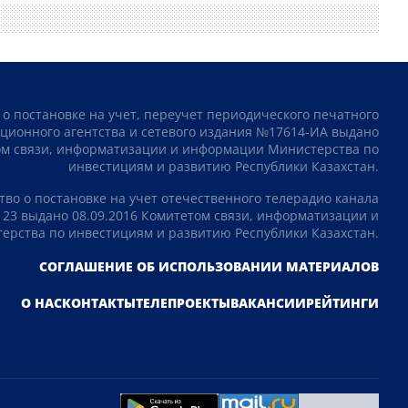
 о постановке на учет, переучет периодического печатного
ционного агентства и сетевого издания №17614-ИА выдано
том связи, информатизации и информации Министерства по
инвестициям и развитию Республики Казахстан.
тво о постановке на учет отечественного телерадио канала
23 выдано 08.09.2016 Комитетом связи, информатизации и
рства по инвестициям и развитию Республики Казахстан.
СОГЛАШЕНИЕ ОБ ИСПОЛЬЗОВАНИИ МАТЕРИАЛОВ
О НАС
КОНТАКТЫ
ТЕЛЕПРОЕКТЫ
ВАКАНСИИ
РЕЙТИНГИ