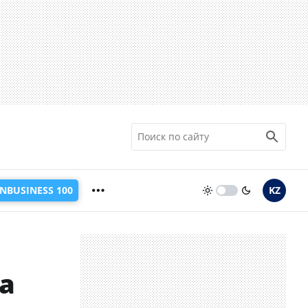
INBUSINESS 100
KZ
а