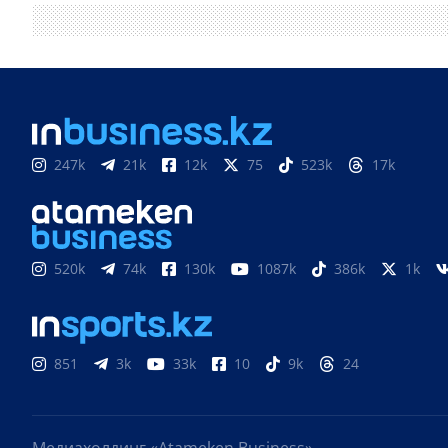
247k
21k
12k
75
523k
17k
520k
74k
130k
1087k
386k
1k
851
3k
33k
10
9k
24