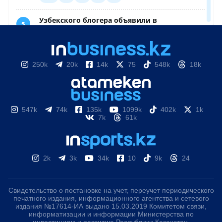
250k
20k
14k
75
548k
18k
547k
74k
135k
1099k
402k
1k
7k
61k
2k
3k
34k
10
9k
24
Свидетельство о постановке на учет, переучет периодического
печатного издания, информационного агентства и сетевого
издания №17614-ИА выдано 15.03.2019 Комитетом связи,
информатизации и информации Министерства по