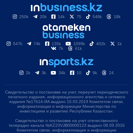
250k
20k
14k
75
548k
18k
547k
74k
135k
1099k
402k
1k
7k
61k
2k
3k
34k
10
9k
24
Свидетельство о постановке на учет, переучет периодического
печатного издания, информационного агентства и сетевого
издания №17614-ИА выдано 15.03.2019 Комитетом связи,
информатизации и информации Министерства по
инвестициям и развитию Республики Казахстан.
Свидетельство о постановке на учет отечественного
телерадио канала №KZ23VJB00000123 выдано 08.09.2016
Комитетом связи, информатизации и информации