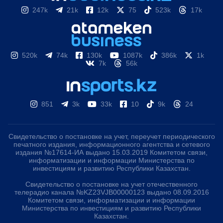
247k
21k
12k
75
523k
17k
520k
74k
130k
1087k
386k
1k
7k
56k
851
3k
33k
10
9k
24
Свидетельство о постановке на учет, переучет периодического
печатного издания, информационного агентства и сетевого
издания №17614-ИА выдано 15.03.2019 Комитетом связи,
информатизации и информации Министерства по
инвестициям и развитию Республики Казахстан.
Свидетельство о постановке на учет отечественного
телерадио канала №KZ23VJB00000123 выдано 08.09.2016
Комитетом связи, информатизации и информации
Министерства по инвестициям и развитию Республики
Казахстан.