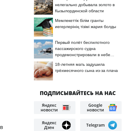
нелегально добывала золото в
Кызылординской области
Мемлекеттік білім гранты
иегерлерінің тізімі жария болды
Первый полёт беспилотного
пассажирского судна
продемонстрировали в небе
Астаны
18-летняя мать задушила
трёхмесячного сына из-за плача
ПОДПИСЫВАЙТЕСЬ НА НАС
Яндекс
Google
новости
новости
Яндекс
Telegram
 в
Дзен