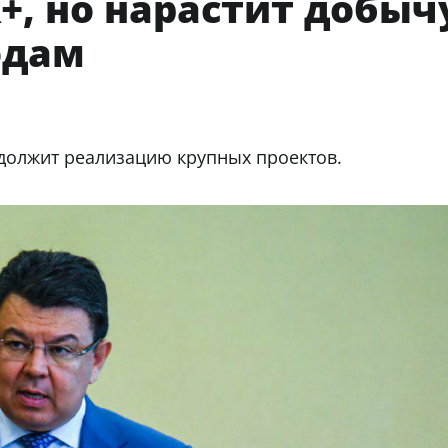
+, но нарастит добыч
одам
должит реализацию крупных проектов.