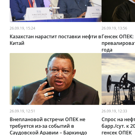
26.09.19, 15:24
26.09.19, 13:56
Казахстан нарастит поставки нефти в
Генсек ОПЕК: 
Китай
превалироват
года
26.09.19, 12:51
26.09.19, 12:33
Внеплановой встречи ОПЕК не
Спрос на неф
требуется из-за событий в
барр./сут. к 
Саудовской Аравии – Баркиндо
генсек ОПЕК