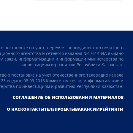
 о постановке на учет, переучет периодического печатного
ционного агентства и сетевого издания №17614-ИА выдано
том связи, информатизации и информации Министерства по
инвестициям и развитию Республики Казахстан.
тво о постановке на учет отечественного телерадио канала
23 выдано 08.09.2016 Комитетом связи, информатизации и
рства по инвестициям и развитию Республики Казахстан.
СОГЛАШЕНИЕ ОБ ИСПОЛЬЗОВАНИИ МАТЕРИАЛОВ
О НАС
КОНТАКТЫ
ТЕЛЕПРОЕКТЫ
ВАКАНСИИ
РЕЙТИНГИ