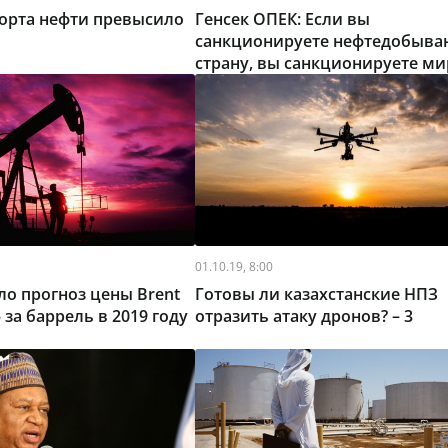
орта нефти превысило
Генсек ОПЕК: Если вы
санкционируете нефтедобыв
страну, вы санкционируете м
сообщество
01.10.19, 8:00
ило прогноз цены Brent
Готовы ли казахстанские НПЗ
 за баррель в 2019 году
отразить атаку дронов? – 3