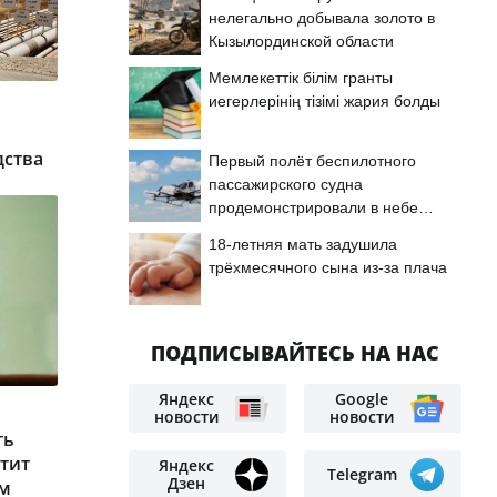
нелегально добывала золото в
Кызылординской области
Мемлекеттік білім гранты
иегерлерінің тізімі жария болды
дства
Первый полёт беспилотного
пассажирского судна
продемонстрировали в небе
Астаны
18-летняя мать задушила
трёхмесячного сына из-за плача
ПОДПИСЫВАЙТЕСЬ НА НАС
Яндекс
Google
новости
новости
ть
стит
Яндекс
Telegram
Дзен
ам