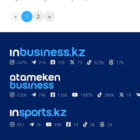
«
1
2
»
247k
21k
12k
75
523k
17k
520k
74k
130k
1087k
386k
1k
851
3k
33k
10
9k
24