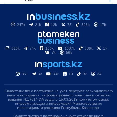
247k
21k
12k
75
523k
17k
520k
74k
130k
1087k
386k
1k
7k
56k
851
3k
33k
10
9k
24
Свидетельство о постановке на учет, переучет периодического
печатного издания, информационного агентства и сетевого
издания №17614-ИА выдано 15.03.2019 Комитетом связи,
информатизации и информации Министерства по
инвестициям и развитию Республики Казахстан.
Свидетельство о постановке на учет отечественного