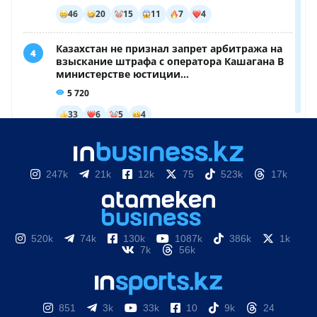
247k
21k
12k
75
523k
17k
520k
74k
130k
1087k
386k
1k
7k
56k
851
3k
33k
10
9k
24