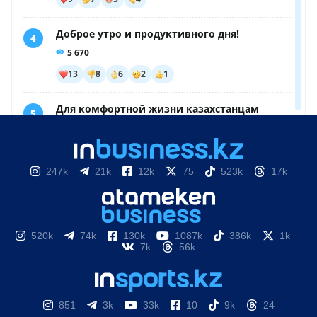
247k
21k
12k
75
523k
17k
520k
74k
130k
1087k
386k
1k
7k
56k
851
3k
33k
10
9k
24