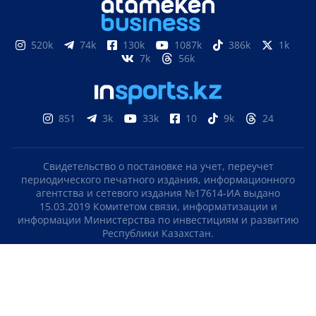
520k
74k
130k
1087k
386k
1k
7k
56k
851
3k
33k
10
9k
24
Свидетельство о постановке на учет, переучет
периодического печатного издания, информационного
агентства и сетевого издания №17614-ИА выдано
15.03.2019 Комитетом связи, информатизации и
информации Министерства по инвестициям и развитию
Республики Казахстан.
Свидетельство о постановке на учет отечественного
телерадио канала №KZ23VJB00000123 выдано 08.09.2016
Комитетом связи, информатизации и информации
Министерства по инвестициям и развитию Республики
Казахстан.