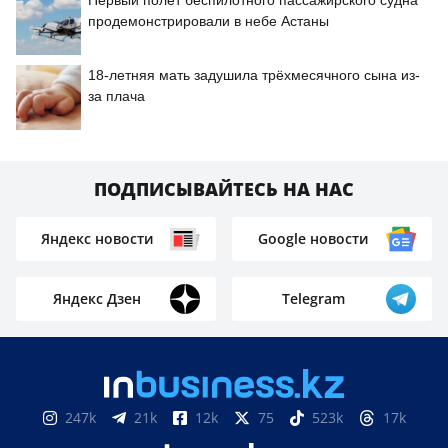
Первый полёт беспилотного пассажирского судна
продемонстрировали в небе Астаны
18-летняя мать задушила трёхмесячного сына из-
за плача
ПОДПИСЫВАЙТЕСЬ НА НАС
Яндекс новости
Google новости
Яндекс Дзен
Telegram
247k
21k
12k
75
523k
17k