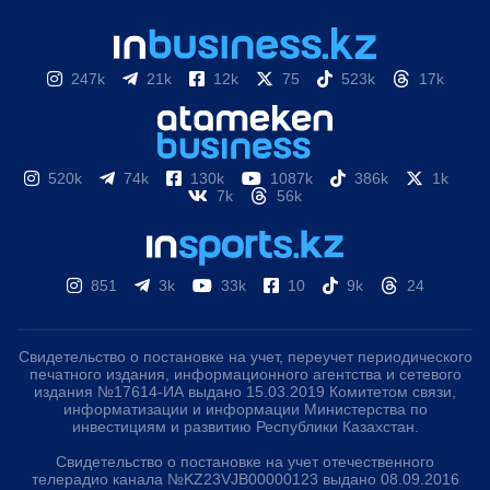
247k
21k
12k
75
523k
17k
520k
74k
130k
1087k
386k
1k
7k
56k
851
3k
33k
10
9k
24
Свидетельство о постановке на учет, переучет периодического
печатного издания, информационного агентства и сетевого
издания №17614-ИА выдано 15.03.2019 Комитетом связи,
информатизации и информации Министерства по
инвестициям и развитию Республики Казахстан.
Свидетельство о постановке на учет отечественного
телерадио канала №KZ23VJB00000123 выдано 08.09.2016