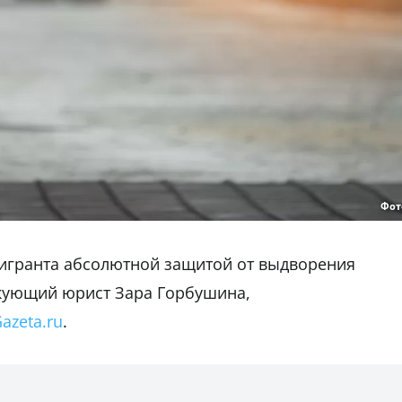
Фот
мигранта абсолютной защитой от выдворения
икующий юрист Зара Горбушина,
azeta.ru
.