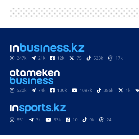
247k
21k
12k
75
523k
17k
520k
74k
130k
1087k
386k
1k
851
3k
33k
10
9k
24