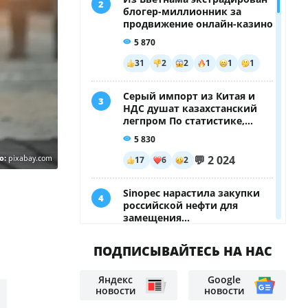
о:
pixabay.com
Казахстанцев задержали в
Таиланде по подозрению в краже
марихуаны
Мотоциклы и оружие: ОПГ