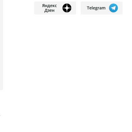
нелегально добывала золото в
Кызылординской области
Мемлекеттік білім гранты
иегерлерінің тізімі жария болды
Первый полёт беспилотного
пассажирского судна
продемонстрировали в небе
Астаны
18-летняя мать задушила
трёхмесячного сына из-за плача
ПОДПИСЫВАЙТЕСЬ НА НАС
Яндекс
Google
новости
новости
.
Яндекс
Telegram
Дзен