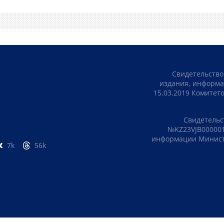
Свидетельство
издания, информа
15.03.2019 Комите
Свидетельс
№KZ23VJB000001
информации Министе
7k
56k