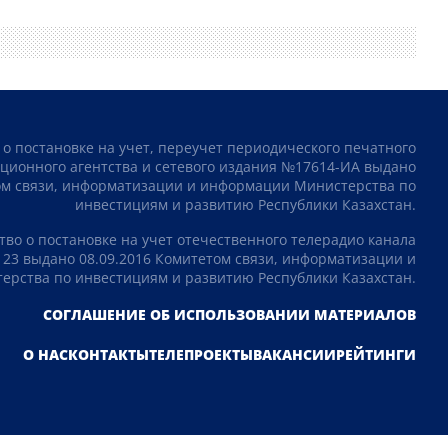
 о постановке на учет, переучет периодического печатного
ционного агентства и сетевого издания №17614-ИА выдано
том связи, информатизации и информации Министерства по
инвестициям и развитию Республики Казахстан.
тво о постановке на учет отечественного телерадио канала
23 выдано 08.09.2016 Комитетом связи, информатизации и
рства по инвестициям и развитию Республики Казахстан.
СОГЛАШЕНИЕ ОБ ИСПОЛЬЗОВАНИИ МАТЕРИАЛОВ
О НАС
КОНТАКТЫ
ТЕЛЕПРОЕКТЫ
ВАКАНСИИ
РЕЙТИНГИ