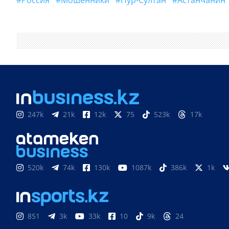
#Россия
#Мошенники
#Нур-Султан
#астанчанин
247k
21k
12k
75
523k
17k
520k
74k
130k
1087k
386k
1k
851
3k
33k
10
9k
24