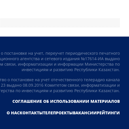
 о постановке на учет, переучет периодического печатного
ционного агентства и сетевого издания №17614-ИА выдано
том связи, информатизации и информации Министерства по
инвестициям и развитию Республики Казахстан.
тво о постановке на учет отечественного телерадио канала
23 выдано 08.09.2016 Комитетом связи, информатизации и
рства по инвестициям и развитию Республики Казахстан.
СОГЛАШЕНИЕ ОБ ИСПОЛЬЗОВАНИИ МАТЕРИАЛОВ
О НАС
КОНТАКТЫ
ТЕЛЕПРОЕКТЫ
ВАКАНСИИ
РЕЙТИНГИ