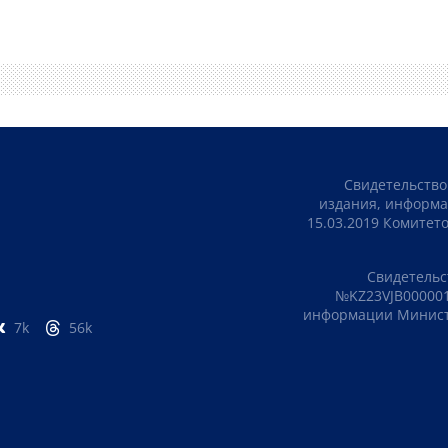
Свидетельство
издания, информа
15.03.2019 Комите
Свидетельс
№KZ23VJB000001
информации Министе
7k
56k