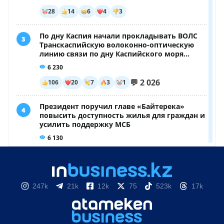
247k
21k
12k
75
523k
17k