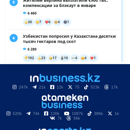
247k
21k
12k
75
523k
17k
520k
74k
130k
1087k
386k
1k
7k
56k