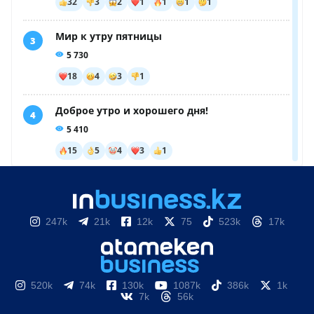
247k
21k
12k
75
523k
17k
520k
74k
130k
1087k
386k
1k
7k
56k