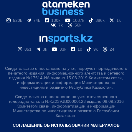
520k
74k
130k
1087k
386k
1k
7k
56k
851
3k
33k
10
9k
24
Свидетельство о постановке на учет, переучет
периодического печатного издания, информационного
агентства и сетевого издания №17614-ИА выдано
15.03.2019 Комитетом связи, информатизации и
информации Министерства по инвестициям и развитию
Республики Казахстан.
Свидетельство о постановке на учет отечественного
телерадио канала №KZ23VJB00000123 выдано 08.09.2016
Комитетом связи, информатизации и информации