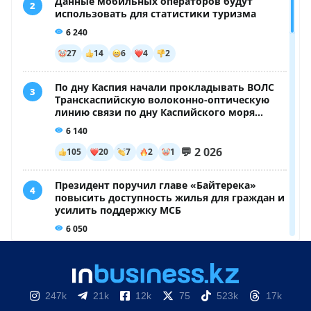
247k
21k
12k
75
523k
17k