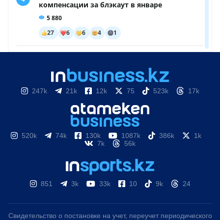
247k
21k
12k
75
523k
17k
520k
74k
130k
1087k
386k
1k
7k
56k
851
3k
33k
10
9k
24
Свидетельство о постановке на учет, переучет периодического