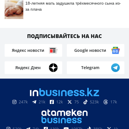
18-летняя мать задушила трёхмесячного сына из-
за плача
ПОДПИСЫВАЙТЕСЬ НА НАС
Яндекс новости
Google новости
Яндекс Дзен
Telegram
247k
21k
12k
75
523k
17k
520k
74k
130k
1087k
386k
1k