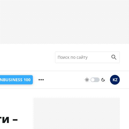
INBUSINESS 100
KZ
и –