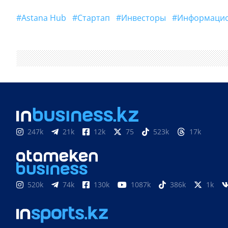
#Astana Hub
#Стартап
#Инвесторы
#Информаци
247k
21k
12k
75
523k
17k
520k
74k
130k
1087k
386k
1k