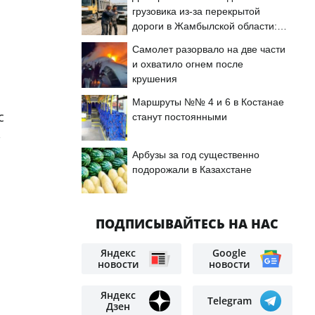
грузовика из-за перекрытой
дороги в Жамбылской области:
подробности
Самолет разорвало на две части
и охватило огнем после
крушения
Маршруты №№ 4 и 6 в Костанае
с
станут постоянными
Арбузы за год существенно
подорожали в Казахстане
ПОДПИСЫВАЙТЕСЬ НА НАС
Яндекс
Google
новости
новости
Яндекс
Telegram
Дзен