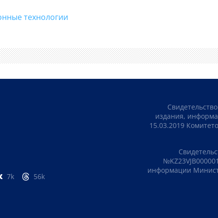
онные технологии
Свидетельство
издания, информа
15.03.2019 Комите
Свидетельс
№KZ23VJB000001
информации Министе
7k
56k