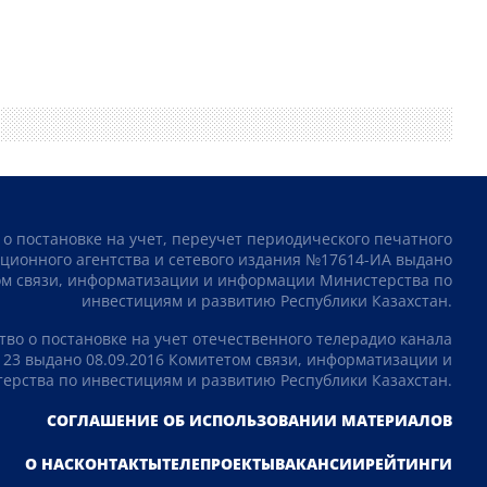
 о постановке на учет, переучет периодического печатного
ционного агентства и сетевого издания №17614-ИА выдано
том связи, информатизации и информации Министерства по
инвестициям и развитию Республики Казахстан.
тво о постановке на учет отечественного телерадио канала
23 выдано 08.09.2016 Комитетом связи, информатизации и
рства по инвестициям и развитию Республики Казахстан.
СОГЛАШЕНИЕ ОБ ИСПОЛЬЗОВАНИИ МАТЕРИАЛОВ
О НАС
КОНТАКТЫ
ТЕЛЕПРОЕКТЫ
ВАКАНСИИ
РЕЙТИНГИ